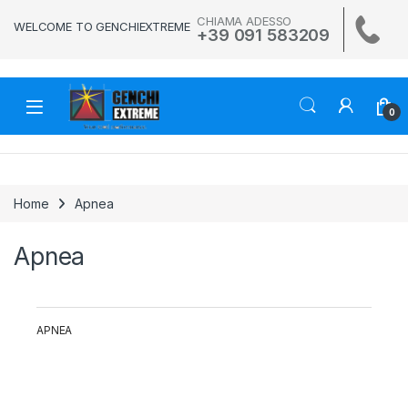
Skip to navigation
Skip to content
CHIAMA ADESSO
WELCOME TO GENCHIEXTREME
+39 091 583209
0
Home
Apnea
Apnea
APNEA