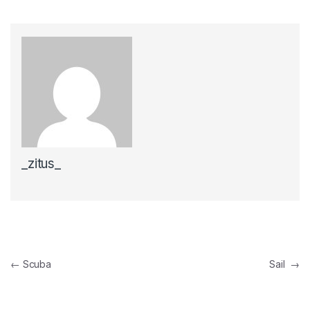
_zitus_
Navigazione articoli
←
Scuba
Sail
→