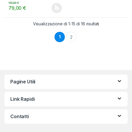
t
119,00
€
o
79,00
€
f
Questo prodotto ha più varianti. Le opzioni possono essere scelt
5
Visualizzazione di 1-15 di 16 risultati
1
2
Pagine Utili
Link Rapidi
Contatti