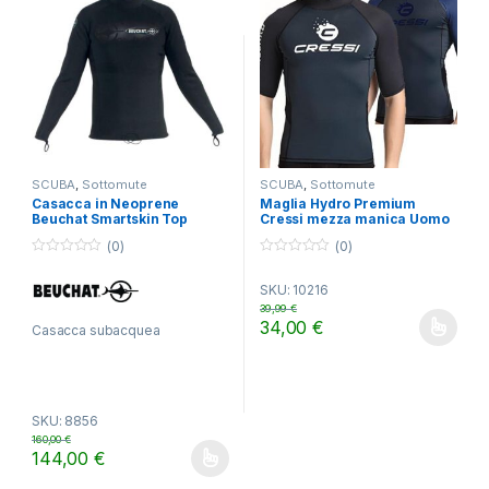
SCUBA
,
Sottomute
SCUBA
,
Sottomute
Casacca in Neoprene
Maglia Hydro Premium
Beuchat Smartskin Top
Cressi mezza manica Uomo
(0)
(0)
0
0
o
o
SKU: 10216
u
u
t
t
39,99
€
o
o
34,00
€
Casacca subacquea
f
f
Questo prodotto ha più varianti.
5
5
SKU: 8856
160,00
€
144,00
€
Questo prodotto ha più varianti. Le opzioni possono essere scelt