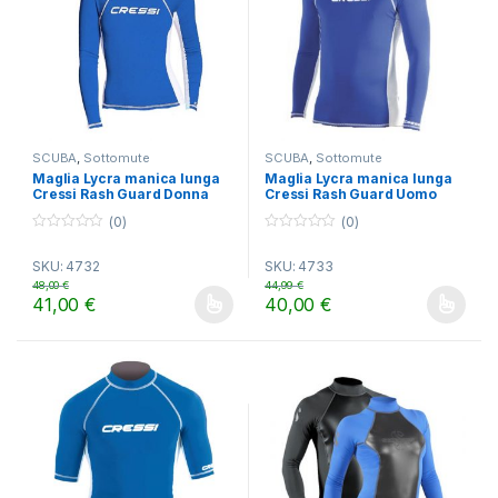
SCUBA
,
Sottomute
SCUBA
,
Sottomute
Maglia Lycra manica lunga
Maglia Lycra manica lunga
Cressi Rash Guard Donna
Cressi Rash Guard Uomo
(0)
(0)
0
0
o
o
SKU: 4732
SKU: 4733
u
u
t
t
48,00
€
44,99
€
o
o
41,00
€
40,00
€
f
f
Questo prodotto ha più varianti. Le opzioni possono essere scelt
Questo prodotto ha più varianti.
5
5