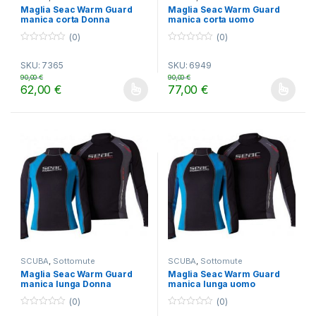
Maglia Seac Warm Guard
Maglia Seac Warm Guard
manica corta Donna
manica corta uomo
(0)
(0)
0
0
o
o
SKU: 7365
SKU: 6949
u
u
t
t
90,00
€
90,00
€
o
o
62,00
€
77,00
€
f
f
Questo prodotto ha più varianti. Le opzioni possono essere scelt
Questo prodotto ha più varianti.
5
5
SCUBA
,
Sottomute
SCUBA
,
Sottomute
Maglia Seac Warm Guard
Maglia Seac Warm Guard
manica lunga Donna
manica lunga uomo
(0)
(0)
0
0