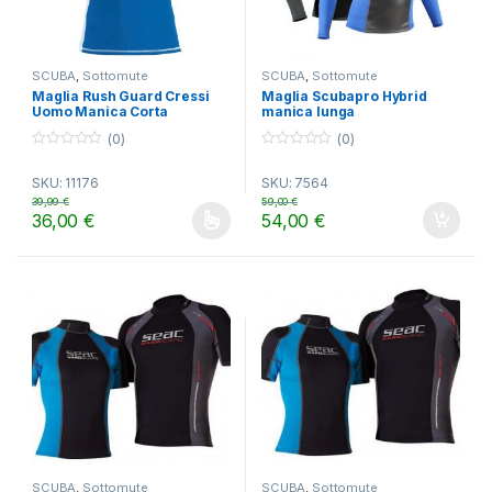
SCUBA
,
Sottomute
SCUBA
,
Sottomute
Maglia Rush Guard Cressi
Maglia Scubapro Hybrid
Uomo Manica Corta
manica lunga
(0)
(0)
0
0
o
o
SKU: 11176
SKU: 7564
u
u
t
t
39,99
€
59,00
€
o
o
36,00
€
54,00
€
f
f
Questo prodotto ha più varianti. Le opzioni possono essere scelt
5
5
SCUBA
,
Sottomute
SCUBA
,
Sottomute