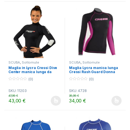
SCUBA
,
Sottomute
SCUBA
,
Sottomute
Maglia in Lycra Cressi Dive
Maglia Lycra manica lunga
Center manica lunga da
Cressi Rash Guard Donna
Donna
(0)
(0)
0
0
o
o
SKU: 11203
SKU: 4728
u
u
t
t
47,99
€
39,99
€
o
o
43,00
€
34,00
€
f
f
Questo prodotto ha più varianti. Le opzioni possono essere scelt
Questo prodotto ha più varianti.
5
5