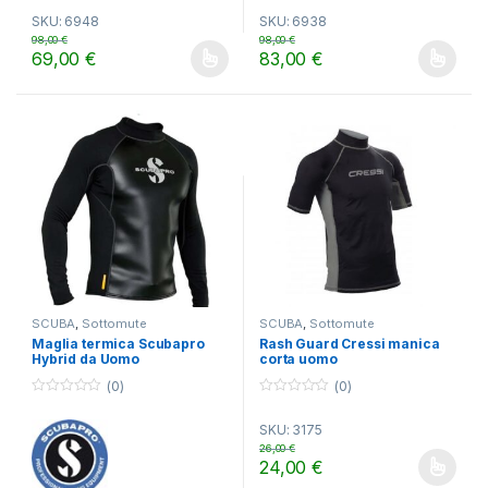
o
o
SKU: 6948
SKU: 6938
u
u
t
t
98,00
€
98,00
€
o
o
69,00
€
83,00
€
f
f
Questo prodotto ha più varianti. Le opzioni possono essere scelt
Questo prodotto ha più varianti.
5
5
SCUBA
,
Sottomute
SCUBA
,
Sottomute
Maglia termica Scubapro
Rash Guard Cressi manica
Hybrid da Uomo
corta uomo
(0)
(0)
0
0
o
o
SKU: 3175
u
u
t
t
26,00
€
o
o
24,00
€
f
f
Questo prodotto ha più varianti.
5
5