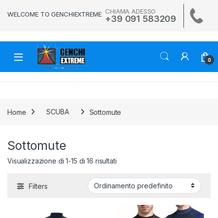
Skip to navigation
Skip to content
CHIAMA ADESSO
WELCOME TO GENCHIEXTREME
+39 091 583209
0
Home
SCUBA
Sottomute
Sottomute
Visualizzazione di 1-15 di 16 risultati
Filters