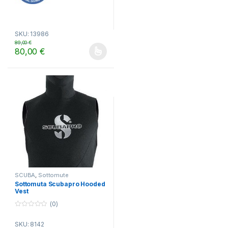
Maglia termica
SKU: 13986
89,00
€
80,00
€
Questo prodotto ha più varianti. Le opzioni possono essere scelt
SCUBA
,
Sottomute
Sottomuta Scubapro Hooded
Vest
(0)
0
o
SKU: 8142
u