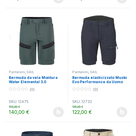
Questo prodotto ha più varianti. Le opzioni possono essere scelt
Questo prodotto ha più varianti.
5
5
Pantaloni
,
SAIL
Pantaloni
,
SAIL
Bermuda da vela Montura
Bermuda elasticizzato Musto
Water Elemental 3.0
Evo Performance da Uomo
(0)
(0)
0
0
o
o
SKU: 12475
SKU: 12732
u
u
t
t
155,00
€
135,00
€
o
o
140,00
€
122,00
€
f
f
Questo prodotto ha più varianti. Le opzioni possono essere scelt
Questo prodotto ha più varianti.
5
5