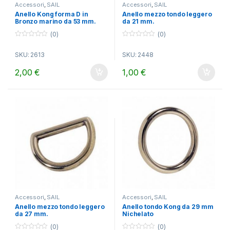
Accessori
,
SAIL
Accessori
,
SAIL
Anello Kong forma D in
Anello mezzo tondo leggero
Bronzo marino da 53 mm.
da 21 mm.
(0)
(0)
0
0
o
o
SKU: 2613
SKU: 2448
u
u
t
t
o
o
2,00
€
1,00
€
f
f
5
5
Accessori
,
SAIL
Accessori
,
SAIL
Anello mezzo tondo leggero
Anello tondo Kong da 29 mm
da 27 mm.
Nichelato
(0)
(0)