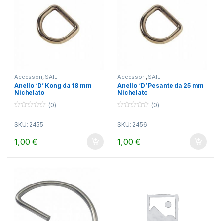
Accessori
,
SAIL
Accessori
,
SAIL
Anello ‘D’ Kong da 18 mm
Anello ‘D’ Pesante da 25 mm
Nichelato
Nichelato
(0)
(0)
0
0
o
o
SKU: 2455
SKU: 2456
u
u
t
t
o
o
1,00
€
1,00
€
f
f
5
5