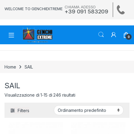
Skip to navigation
Skip to content
CHIAMA ADESSO
WELCOME TO GENCHIEXTREME
+39 091 583209
0
Home
SAIL
SAIL
Visualizzazione di 1-15 di 246 risultati
Filters