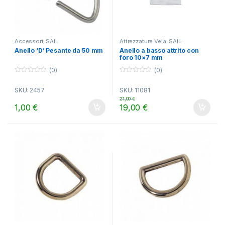
Accessori
,
SAIL
Attrezzature Vela
,
SAIL
Anello ‘D’ Pesante da 50 mm
Anello a basso attrito con
foro 10×7 mm
(0)
(0)
0
0
o
o
SKU: 2457
SKU: 11081
u
u
t
t
21,00
€
o
o
1,00
€
19,00
€
f
f
5
5