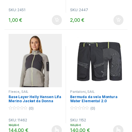
0
0
o
o
SKU: 2451
SKU: 2447
u
u
t
t
o
o
1,00
€
2,00
€
f
f
5
5
Fleece
,
SAIL
Pantaloni
,
SAIL
Base Layer Helly Hansen Lifa
Bermuda da vela Montura
Merino Jacket da Donna
Water Elemental 2.0
(0)
(0)
0
0
o
o
SKU: 11462
SKU: 1152
u
u
t
t
160,00
€
155,00
€
o
o
144,00
€
140,00
€
f
f