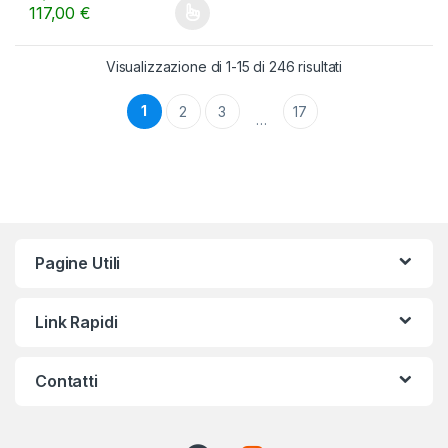
117,00
€
Questo prodotto ha più varianti. Le opzioni possono essere scelt
Visualizzazione di 1-15 di 246 risultati
1
2
3
17
…
Pagine Utili
Link Rapidi
Contatti