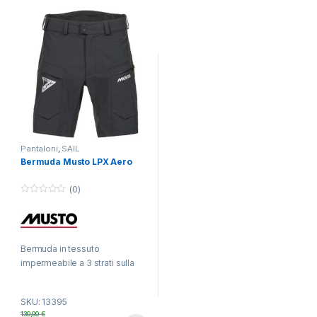
Pantaloni
,
SAIL
Bermuda Musto LPX Aero
(0)
0
o
u
t
o
f
Bermuda in tessuto
5
impermeabile a 3 strati sulla
seduta
SKU: 13395
130,00
€