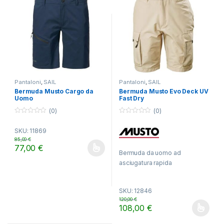
Pantaloni
,
SAIL
Pantaloni
,
SAIL
Bermuda Musto Cargo da
Bermuda Musto Evo Deck UV
Uomo
Fast Dry
(0)
(0)
0
0
o
o
SKU: 11869
u
u
t
t
85,00
€
o
o
77,00
€
f
f
Questo prodotto ha più varianti. Le opzioni possono essere scelt
Bermuda da uomo ad
5
5
asciugatura rapida
SKU: 12846
120,00
€
108,00
€
Questo prodotto ha più varianti.