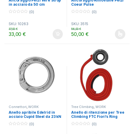
Ancoraggio Petzl Wire Strop
Ancoraggio Rimovibile Petzl
in acciaio da 50 cm
Coeur Pulse
(0)
(0)
0
0
o
o
SKU: 10263
SKU: 3515
u
u
t
t
37,00
€
56,00
€
o
o
33,00
€
50,00
€
f
f
Questo prodotto ha più varianti.
5
5
Connettori
,
WORK
Tree Climbing
,
WORK
Anello apribile Edelrid in
Anello di ritenzione per Tree
acciaio Cupid Steel da 23 kN
Climbing FTC Fiori’s Ring
(0)
(0)
0
0
o
o