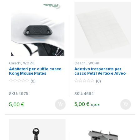
Caschi
,
WORK
Caschi
,
WORK
Adattatori per cuffie casco
Adesivo trasparente per
Kong Mouse Plates
casco Petzl Vertex e Alveo
(0)
(0)
0
0
o
o
SKU: 4975
SKU: 4664
u
u
t
t
o
o
5,00
€
5,00
€
6,00
€
f
f
5
5