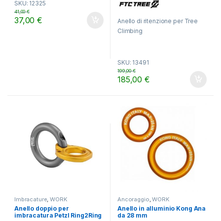
SKU: 12325
u
u
t
t
41,00
€
o
o
37,00
€
Anello di ritenzione per Tree
f
f
5
5
Climbing
SKU: 13491
199,00
€
185,00
€
Imbracature
,
WORK
Ancoraggio
,
WORK
Anello doppio per
Anello in alluminio Kong Ana
imbracatura Petzl Ring2Ring
da 28 mm