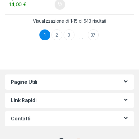
o
14,00
€
f
5
Visualizzazione di 1-15 di 543 risultati
1
2
3
37
…
Pagine Utili
Link Rapidi
Contatti