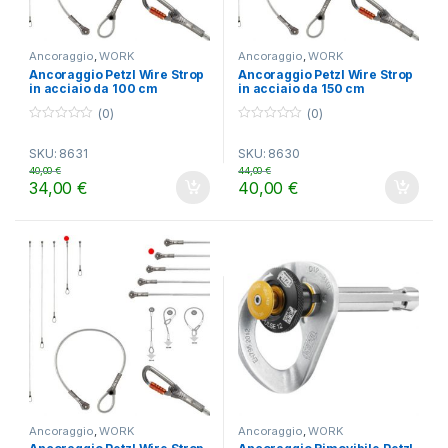
Ancoraggio
,
WORK
Ancoraggio
,
WORK
Ancoraggio Petzl Wire Strop
Ancoraggio Petzl Wire Strop
in acciaio da 100 cm
in acciaio da 150 cm
(0)
(0)
0
0
o
o
SKU: 8631
SKU: 8630
u
u
t
t
40,00
€
44,00
€
o
o
34,00
€
40,00
€
f
f
5
5
Ancoraggio
,
WORK
Ancoraggio
,
WORK