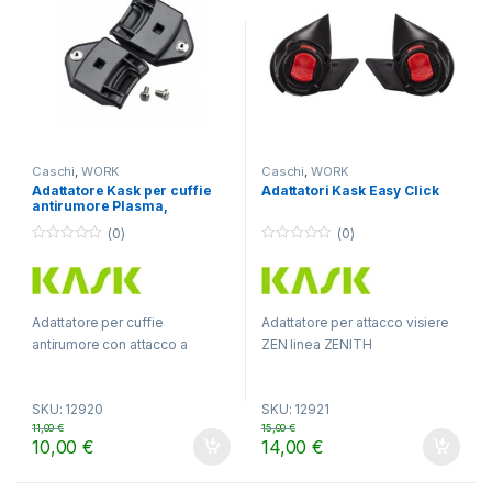
Caschi
,
WORK
Caschi
,
WORK
Adattatore Kask per cuffie
Adattatori Kask Easy Click
antirumore Plasma,
Superplasma, HP
(0)
(0)
0
0
o
o
u
u
t
t
o
o
f
f
Adattatore per cuffie
Adattatore per attacco visiere
5
5
antirumore con attacco a
ZEN linea ZENITH
baionetta
SKU: 12920
SKU: 12921
11,00
€
15,00
€
10,00
€
14,00
€