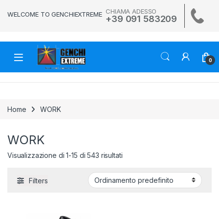
Skip to navigation
Skip to content
CHIAMA ADESSO
WELCOME TO GENCHIEXTREME
+39 091 583209
0
Home
WORK
WORK
Visualizzazione di 1-15 di 543 risultati
Filters