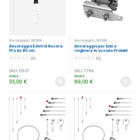
Ancoraggio
,
WORK
Ancoraggio
,
WORK
Ancoraggio Edelrid Ancora
Ancoraggio per tubi e
Pro da 80 cm.
ringhiere in acciaio Protekt
(0)
(0)
0
0
o
o
SKU: 12537
SKU: 7789
u
u
t
t
37,00
€
99,00
€
o
o
33,00
€
89,00
€
f
f
5
5