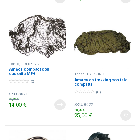
5
5
Tende
,
TREKKING
Amaca compact con
custodia MFH
Tende
,
TREKKING
Amaca da trekking con telo
(0)
compatta
0
o
(0)
SKU: 8021
u
0
t
16,00
€
o
o
14,00
€
SKU: 8022
u
f
t
5
28,00
€
o
25,00
€
f
5