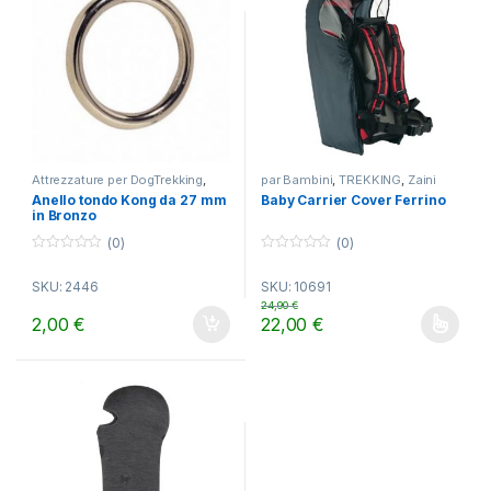
Attrezzature per DogTrekking
,
par Bambini
,
TREKKING
,
Zaini
TREKKING
Anello tondo Kong da 27 mm
Baby Carrier Cover Ferrino
in Bronzo
(0)
(0)
0
0
o
o
SKU: 2446
SKU: 10691
u
u
t
t
24,90
€
o
o
2,00
€
22,00
€
f
f
Questo prodotto ha più varianti.
5
5