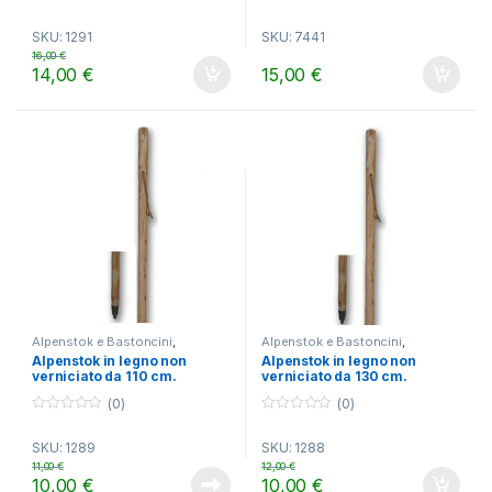
0
0
o
o
SKU: 1291
SKU: 7441
u
u
t
t
16,00
€
o
o
14,00
€
15,00
€
f
f
5
5
Alpenstok e Bastoncini
,
Alpenstok e Bastoncini
,
TREKKING
TREKKING
Alpenstok in legno non
Alpenstok in legno non
verniciato da 110 cm.
verniciato da 130 cm.
(0)
(0)
0
0
o
o
SKU: 1289
SKU: 1288
u
u
t
t
11,00
€
12,00
€
o
o
10,00
€
10,00
€
f
f