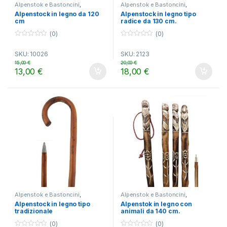
Alpenstok e Bastoncini
,
Alpenstok e Bastoncini
,
TREKKING
TREKKING
Alpenstock in legno da 120
Alpenstock in legno tipo
cm
radice da 130 cm.
(0)
(0)
0
0
o
o
SKU: 10026
SKU: 2123
u
u
t
t
15,00
€
20,00
€
o
o
13,00
€
18,00
€
f
f
5
5
Alpenstok e Bastoncini
,
Alpenstok e Bastoncini
,
TREKKING
TREKKING
Alpenstock in legno tipo
Alpenstok in legno con
tradizionale
animali da 140 cm.
(0)
(0)