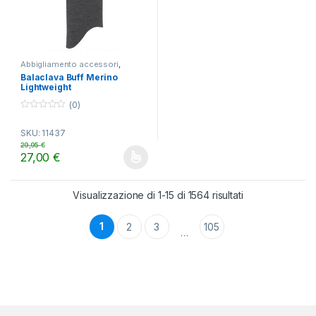
Abbigliamento accessori
,
TREKKING
Balaclava Buff Merino
Lightweight
(0)
0
o
SKU: 11437
u
t
29,95
€
o
27,00
€
f
Questo prodotto ha più varianti. Le opzioni possono essere scelt
5
Visualizzazione di 1-15 di 1564 risultati
1
2
3
105
…