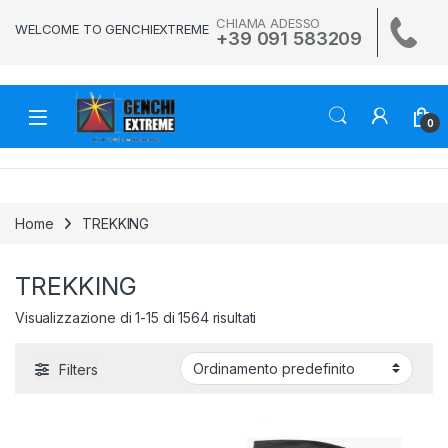
Skip to navigation
Skip to content
CHIAMA ADESSO
WELCOME TO GENCHIEXTREME
+39 091 583209
0
Home
TREKKING
TREKKING
Visualizzazione di 1-15 di 1564 risultati
Filters