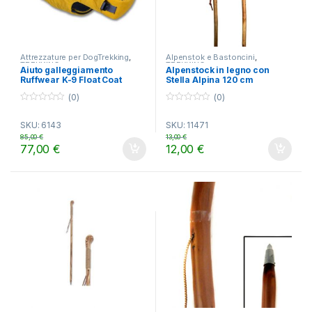
Attrezzature per DogTrekking
,
Alpenstok e Bastoncini
,
TREKKING
TREKKING
Aiuto galleggiamento
Alpenstock in legno con
Ruffwear K-9 Float Coat
Stella Alpina 120 cm
(0)
(0)
0
0
o
o
SKU: 6143
SKU: 11471
u
u
t
t
85,00
€
13,00
€
o
o
77,00
€
12,00
€
f
f
5
5