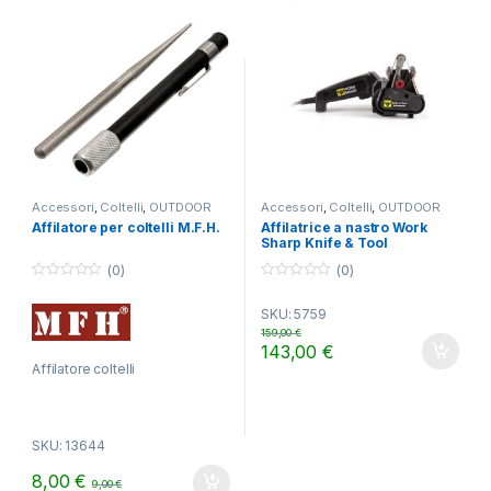
Accessori
,
Coltelli
,
OUTDOOR
Accessori
,
Coltelli
,
OUTDOOR
Affilatore per coltelli M.F.H.
Affilatrice a nastro Work
Sharp Knife & Tool
(0)
(0)
0
0
o
o
SKU: 5759
u
u
t
t
159,00
€
o
o
143,00
€
f
f
5
5
Affilatore coltelli
SKU: 13644
8,00
€
9,00
€