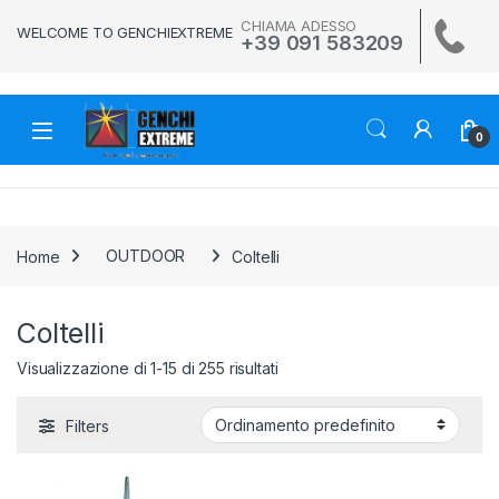
Skip to navigation
Skip to content
CHIAMA ADESSO
WELCOME TO GENCHIEXTREME
+39 091 583209
0
Home
OUTDOOR
Coltelli
Coltelli
Visualizzazione di 1-15 di 255 risultati
Filters