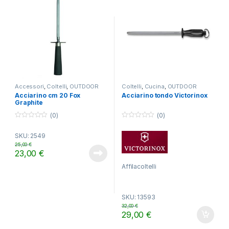
Accessori
,
Coltelli
,
OUTDOOR
Coltelli
,
Cucina
,
OUTDOOR
Acciarino cm 20 Fox
Acciarino tondo Victorinox
Graphite
(0)
(0)
0
0
o
o
SKU: 2549
u
u
t
t
25,00
€
o
o
23,00
€
f
f
5
5
Affilacoltelli
SKU: 13593
32,00
€
29,00
€