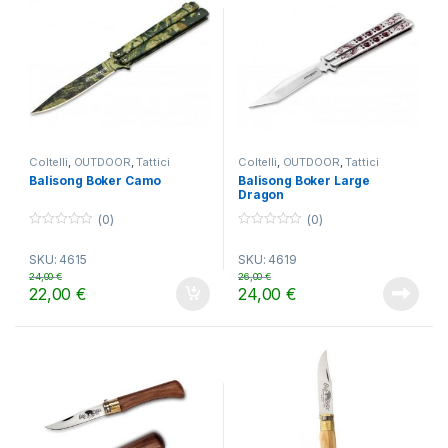
Coltelli
,
OUTDOOR
,
Tattici
Coltelli
,
OUTDOOR
,
Tattici
Balisong Boker Camo
Balisong Boker Large
Dragon
(0)
(0)
0
0
o
o
SKU: 4615
SKU: 4619
u
u
t
t
24,00
€
26,00
€
o
o
22,00
€
24,00
€
f
f
5
5