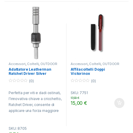
Accessori
,
Coltelli
,
OUTDOOR
Accessori
,
Coltelli
,
OUTDOOR
Adattatore Leatherman
Affilacoltelli Doppi
Ratchet Driver Silver
Victorinox
(0)
(0)
0
0
o
o
Perfetta per viti e dadi ostinati,
SKU: 7751
u
u
t
t
17,00
€
l’innovativa chiave a cricchetto,
o
o
15,00
€
f
f
Ratchet Driver, consente di
5
5
applicare una forza maggiore
senza dover modificare la
propria presa.
SKU: 8705