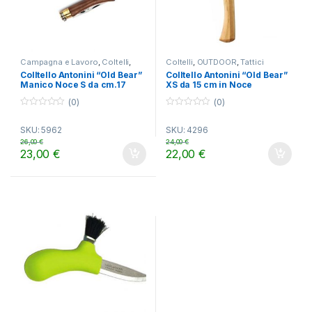
Campagna e Lavoro
,
Coltelli
,
Coltelli
,
OUTDOOR
,
Tattici
OUTDOOR
Colltello Antonini “Old Bear”
Colltello Antonini “Old Bear”
Manico Noce S da cm.17
XS da 15 cm in Noce
Americano
(0)
(0)
0
0
o
o
SKU: 5962
SKU: 4296
u
u
t
t
26,00
€
24,00
€
o
o
23,00
€
22,00
€
f
f
5
5