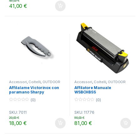
45,00
€
41,00
€
Accessori
,
Coltelli
,
OUTDOOR
Accessori
,
Coltelli
,
OUTDOOR
Affilalame Victorinox con
Affilatore Manuale
paramano Sharpy
WSBCHBSS
(0)
(0)
0
0
o
o
SKU: 7011
SKU: 11776
u
u
t
t
20,00
€
90,00
€
o
o
18,00
€
81,00
€
f
f
5
5