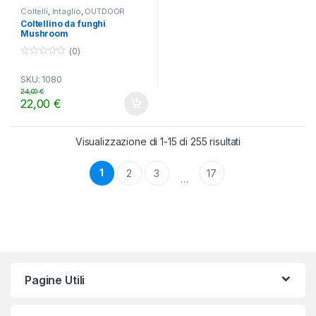
Coltelli
,
Intaglio
,
OUTDOOR
Coltellino da funghi
Mushroom
(0)
0
o
SKU: 1080
u
t
24,00
€
o
22,00
€
f
5
Visualizzazione di 1-15 di 255 risultati
1
2
3
17
…
Pagine Utili