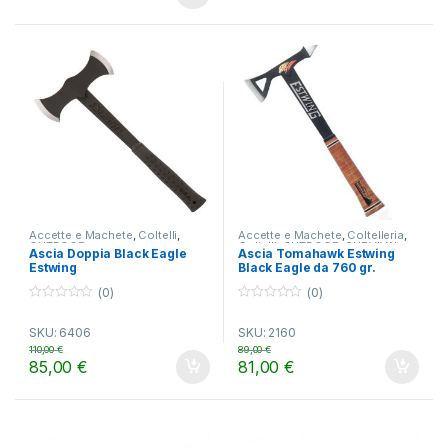
Accette e Machete
,
Coltelli
,
Accette e Machete
,
Coltelleria
,
OUTDOOR
Coltelli
,
OUTDOOR
,
SURVIVAL
Ascia Doppia Black Eagle
Ascia Tomahawk Estwing
Estwing
Black Eagle da 760 gr.
(0)
(0)
0
0
o
o
SKU: 6406
SKU: 2160
u
u
t
t
110,00
€
89,00
€
o
o
85,00
€
81,00
€
f
f
5
5