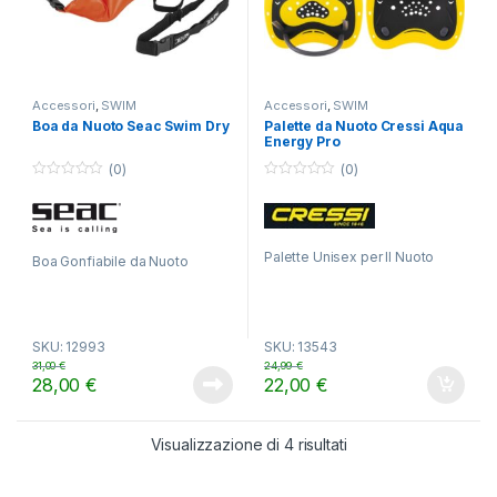
Accessori
,
SWIM
Accessori
,
SWIM
Boa da Nuoto Seac Swim Dry
Palette da Nuoto Cressi Aqua
Energy Pro
(0)
(0)
0
0
o
o
u
u
t
t
o
o
f
f
Palette Unisex per Il Nuoto
Boa Gonfiabile da Nuoto
5
5
SKU: 12993
SKU: 13543
31,00
€
24,99
€
28,00
€
22,00
€
Visualizzazione di 4 risultati