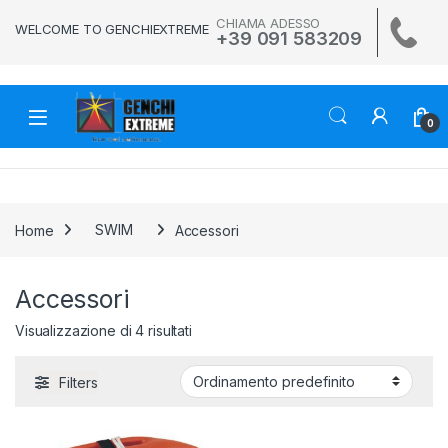
Skip to navigation
Skip to content
CHIAMA ADESSO
WELCOME TO GENCHIEXTREME
+39 091 583209
0
Home
SWIM
Accessori
Accessori
Visualizzazione di 4 risultati
Filters