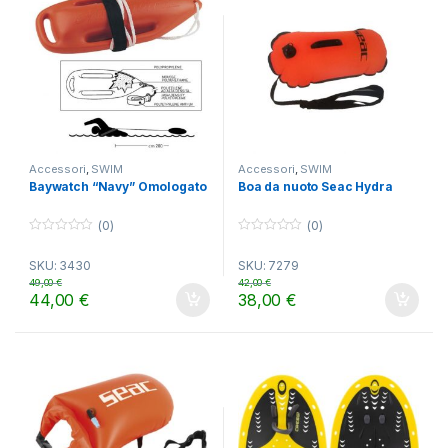
Accessori
,
SWIM
Accessori
,
SWIM
Baywatch “Navy” Omologato
Boa da nuoto Seac Hydra
(0)
(0)
0
0
o
o
SKU: 3430
SKU: 7279
u
u
t
t
49,00
€
42,00
€
o
o
44,00
€
38,00
€
f
f
5
5