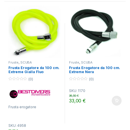
Fruste
,
SCUBA
Fruste
,
SCUBA
Frusta Erogatore da 100 cm.
Frusta Erogatore da 100 cm.
Extreme Gialla Fluo
Extreme Nera
(0)
(0)
0
0
o
o
SKU: 1170
u
u
t
t
36,50
€
o
o
33,00
€
f
f
5
5
Frusta erogatore
SKU: 4958