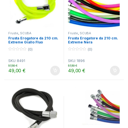
Fruste
,
SCUBA
Fruste
,
SCUBA
Frusta Erogatore da 210 cm.
Frusta Erogatore da 210 cm.
Extreme Giallo Fluo
Extreme Nera
(0)
(0)
0
0
o
o
SKU: 8491
SKU: 1896
u
u
t
t
57,50
€
57,50
€
o
o
49,00
€
49,00
€
f
f
5
5