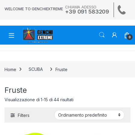
Skip to navigation
Skip to content
CHIAMA ADESSO
WELCOME TO GENCHIEXTREME
+39 091 583209
0
Home
SCUBA
Fruste
Fruste
Visualizzazione di 1-15 di 44 risultati
Filters