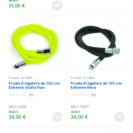
36,50
€
31,00
€
Fruste
,
SCUBA
Fruste
,
SCUBA
Frusta Erogatore da 120 cm.
Frusta Erogatore da 120 cm.
Extreme Giallo Fluo
Extreme Nera
(0)
(0)
0
0
o
o
SKU: 5329
SKU: 7647
u
u
t
t
40,00
€
40,00
€
o
o
34,00
€
34,00
€
f
f
5
5