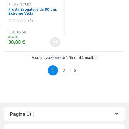
Fruste
,
SCUBA
Frusta Erogatore da 80 cm.
Extreme Viola
(0)
0
o
SKU: 8968
u
t
35,50
€
o
30,00
€
f
5
Visualizzazione di 1-15 di 44 risultati
1
2
3
Pagine Utili