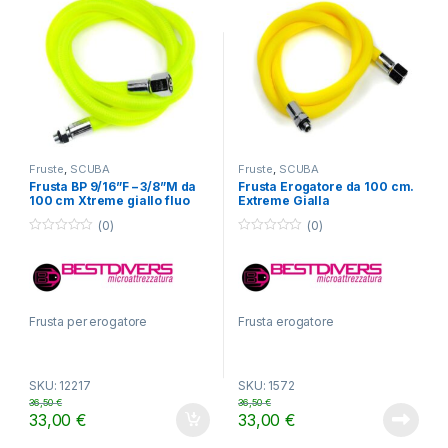
Fruste
,
SCUBA
Fruste
,
SCUBA
Frusta BP 9/16”F – 3/8”M da
Frusta Erogatore da 100 cm.
100 cm Xtreme giallo fluo
Extreme Gialla
(0)
(0)
0
0
o
o
u
u
t
t
o
o
f
f
5
5
Frusta per erogatore
Frusta erogatore
SKU: 12217
SKU: 1572
36,50
€
36,50
€
33,00
€
33,00
€