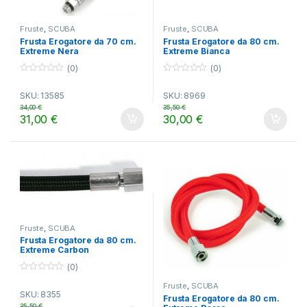
Fruste
,
SCUBA
Fruste
,
SCUBA
Frusta Erogatore da 70 cm.
Frusta Erogatore da 80 cm.
Extreme Nera
Extreme Bianca
(0)
(0)
0
0
o
o
SKU: 13585
SKU: 8969
u
u
t
t
34,00
€
35,50
€
o
o
31,00
€
30,00
€
f
f
5
5
Fruste
,
SCUBA
Frusta Erogatore da 80 cm.
Extreme Carbon
(0)
0
Fruste
,
SCUBA
o
SKU: 8355
u
Frusta Erogatore da 80 cm.
t
35,50
€