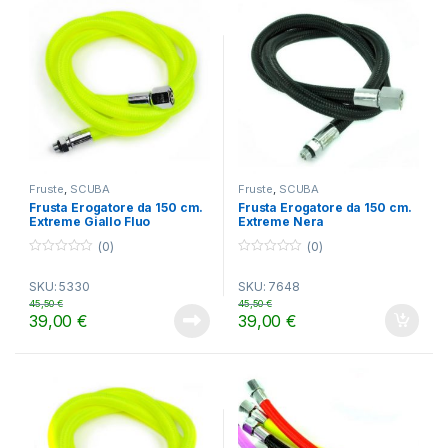
Fruste
,
SCUBA
Fruste
,
SCUBA
Frusta Erogatore da 150 cm.
Frusta Erogatore da 150 cm.
Extreme Giallo Fluo
Extreme Nera
(0)
(0)
0
0
o
o
SKU: 5330
SKU: 7648
u
u
t
t
45,50
€
45,50
€
o
o
39,00
€
39,00
€
f
f
5
5