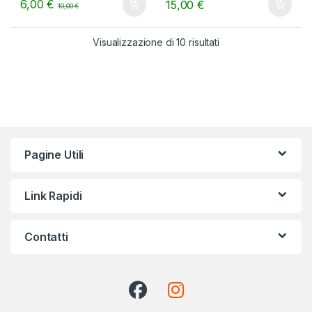
6,00
€
15,00
€
10,00
€
f
f
5
5
Visualizzazione di 10 risultati
Pagine Utili
Link Rapidi
Contatti