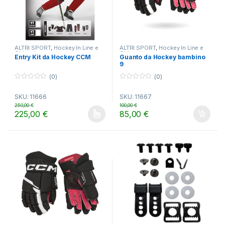
ALTRI SPORT
,
Hockey In Line e
ALTRI SPORT
,
Hockey In Line e
Ghiaccio
Ghiaccio
Entry Kit da Hockey CCM
Guanto da Hockey bambino
9
(0)
(0)
0
0
o
o
SKU: 11666
SKU: 11667
u
u
t
t
250,00
€
100,00
€
o
o
225,00
€
85,00
€
f
f
Questo prodotto ha più varianti. Le opzioni possono essere scelt
5
5