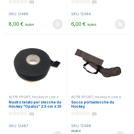
(0)
(0)
0
0
o
o
SKU: 12486
SKU: 12484
u
u
t
t
o
o
8,00
€
6,00
€
10,00
€
10,00
€
f
f
Questo prodotto ha più varianti.
5
5
ALTRI SPORT
,
Hockey In Line e
ALTRI SPORT
,
Hockey In Line e
Ghiaccio
Ghiaccio
Nastro telato per stecche da
Sacca portastecche da
Hockey “Opalus” 2.5 cm x 25
Hockey
mt.
(0)
(0)
0
0
o
o
SKU: 12487
SKU: 12488
u
u
t
t
20,00
€
o
o