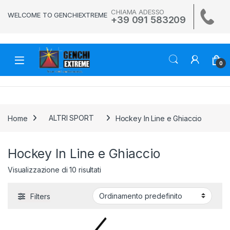
Skip to navigation
Skip to content
CHIAMA ADESSO
WELCOME TO GENCHIEXTREME
+39 091 583209
0
Home
ALTRI SPORT
Hockey In Line e Ghiaccio
Hockey In Line e Ghiaccio
Visualizzazione di 10 risultati
Filters