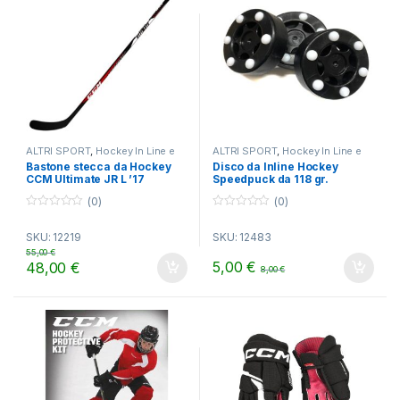
ALTRI SPORT
,
Hockey In Line e
ALTRI SPORT
,
Hockey In Line e
Ghiaccio
Ghiaccio
Bastone stecca da Hockey
Disco da Inline Hockey
CCM Ultimate JR L ’17
Speedpuck da 118 gr.
(0)
(0)
0
0
o
o
SKU: 12219
SKU: 12483
u
u
t
t
55,00
€
o
o
5,00
€
48,00
€
8,00
€
f
f
5
5