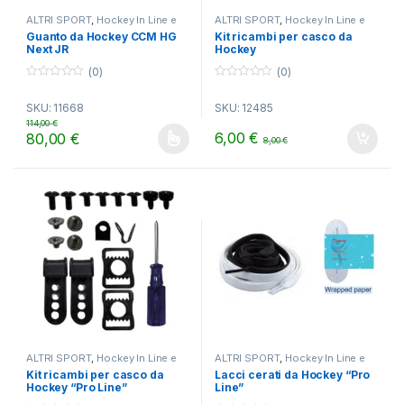
ALTRI SPORT
,
Hockey In Line e
ALTRI SPORT
,
Hockey In Line e
Ghiaccio
Ghiaccio
Guanto da Hockey CCM HG
Kit ricambi per casco da
Next JR
Hockey
(0)
(0)
0
0
o
o
SKU: 11668
SKU: 12485
u
u
t
t
114,00
€
o
o
6,00
€
80,00
€
8,00
€
f
f
Questo prodotto ha più varianti. Le opzioni possono essere scelt
5
5
ALTRI SPORT
,
Hockey In Line e
ALTRI SPORT
,
Hockey In Line e
Ghiaccio
Ghiaccio
Kit ricambi per casco da
Lacci cerati da Hockey “Pro
Hockey “Pro Line”
Line”