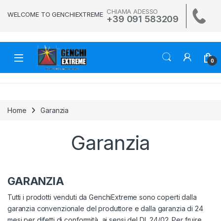
Skip to navigation
Skip to content
CHIAMA ADESSO
WELCOME TO GENCHIEXTREME
+39 091 583209
0
Home
Garanzia
Garanzia
GARANZIA
Tutti i prodotti venduti da GenchiExtreme sono coperti dalla
garanzia convenzionale del produttore e dalla garanzia di 24
mesi per difetti di conformità, ai sensi del DL 24/02. Per fruire