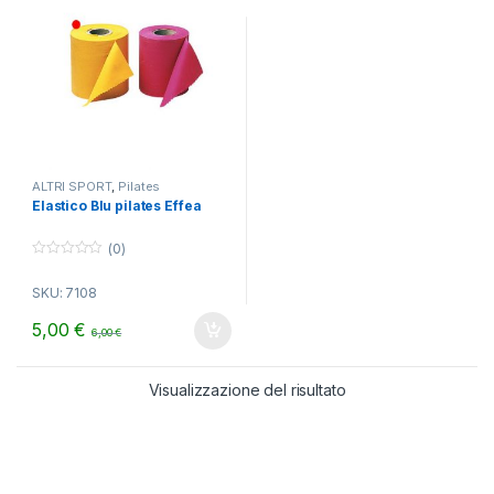
ALTRI SPORT
,
Pilates
Elastico Blu pilates Effea
(0)
0
o
SKU: 7108
u
t
o
5,00
€
6,00
€
f
5
Visualizzazione del risultato