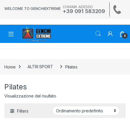
Skip to navigation
Skip to content
CHIAMA ADESSO
WELCOME TO GENCHIEXTREME
+39 091 583209
0
Home
ALTRI SPORT
Pilates
Pilates
Visualizzazione del risultato
Filters