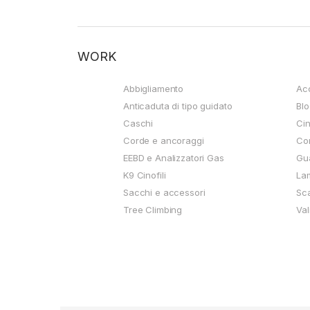
WORK
Abbigliamento
Ac
Anticaduta di tipo guidato
Blo
Caschi
Cin
Corde e ancoraggi
Cor
EEBD e Analizzatori Gas
Gu
K9 Cinofili
La
Sacchi e accessori
Sca
Tree Climbing
Val