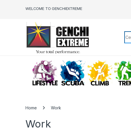
Skip to navigation
Skip to content
WELCOME TO GENCHIEXTREME
Sea
LIFESTYLE
SCUBA
CLIMB
Home
Work
Work