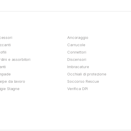
cessori
Ancoraggio
ccanti
Carrucole
ofili
Connettori
dini e assorbitori
Discensori
anti
Imbracature
mpade
Occhiali di protezione
rpe da lavoro
Soccorso Rescue
igie Stagne
Verifica DPI