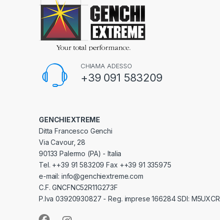
CHIAMA ADESSO
+39 091 583209
GENCHIEXTREME
Ditta Francesco Genchi
Via Cavour, 28
90133 Palermo (PA) - Italia
Tel. ++39 91 583209 Fax ++39 91 335975
e-mail: info@genchiextreme.com
C.F. GNCFNC52R11G273F
P.Iva 03920930827 - Reg. imprese 166284 SDI: M5UXCR