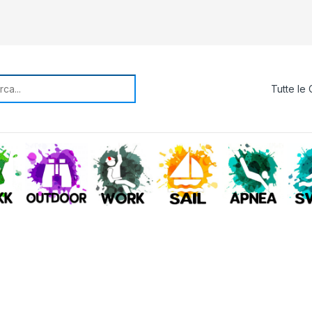
rch for:
TREKKING
OUTDOOR
WORK
SAIL
APNE