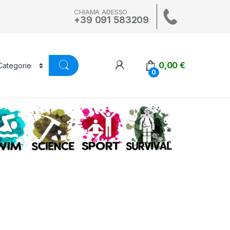
CHIAMA ADESSO
+39 091 583209
0,00
€
0
A
SWIM
SCIENCE
ALTRI SPORT
SURVIVAL