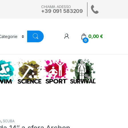
CHIAMA ADESSO
+39 091 583209
0,00
€
0
A
SWIM
SCIENCE
ALTRI SPORT
SURVIVAL
o
,
SCUBA