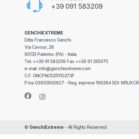
+39 091 583209
GENCHIEXTREME
Ditta Francesco Genchi
Via Cavour, 28
90133 Palermo (PA) - Italia
Tel. ++39 91 583209 Fax ++39 91 335975
e-mail: info@genchiextreme.com
C.F. GNCFNC52R11G273F
P.Iva 03920930827 - Reg. imprese 166284 SDI: M5UXCR
©
GenchiExtreme
- All Rights Reserved