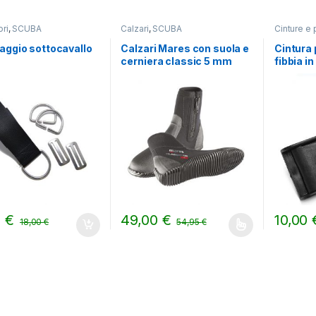
ri
,
SCUBA
Calzari
,
SCUBA
Cinture e 
aggio sottocavallo
Calzari Mares con suola e
Cintura 
cerniera classic 5 mm
fibbia in
Scubap
0
€
49,00
€
10,00
18,00
€
54,95
€
Questo prodotto ha più varianti. Le opzion