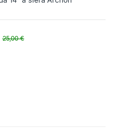
da 14″ a sfera Archon
25,00
€