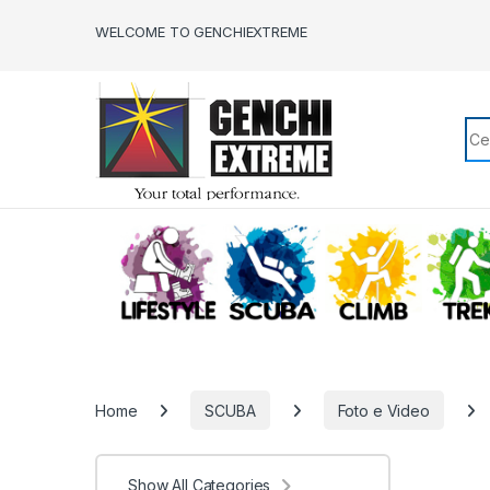
Skip to navigation
Skip to content
WELCOME TO GENCHIEXTREME
Sea
LIFESTYLE
SCUBA
CLIMB
Home
SCUBA
Foto e Video
Show All Categories