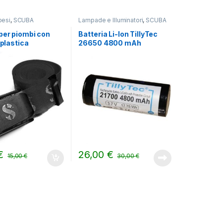
pesi
,
SCUBA
Lampade e Illuminatori
,
SCUBA
per piombi con
Batteria Li-Ion TillyTec
 plastica
26650 4800 mAh
ro
€
26,00
€
15,00
€
30,00
€
i possono essere scelte nella pagina del prodotto