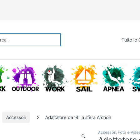
rch for:
TREKKING
OUTDOOR
WORK
SAIL
APNE
Accessori
Adattatore da 14″ a sfera Archon
Accessori
,
Foto e Vide
🔍