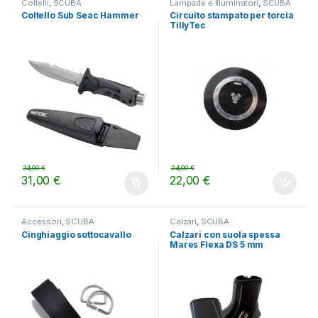
Coltelli
,
SCUBA
Lampade e Illuminatori
,
SCUBA
Coltello Sub Seac Hammer
Circuito stampato per torcia
TillyTec
34,00
€
24,00
€
31,00
€
22,00
€
Accessori
,
SCUBA
Calzari
,
SCUBA
Cinghiaggio sottocavallo
Calzari con suola spessa
Mares Flexa DS 5 mm