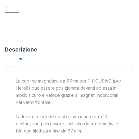
Adattatore Macro 67mm con lente T-Housing per GoPro Hero 
Alternative:
Descrizione
La cornice magnetica da 67mm per T-HOUSING (per
Hero8) può essere posizionata davanti ad essa in
modo sicuro e veloce grazie ai magneti incorporati
nel vetro frontale.
La fornitura include un obiettivo macro da +10
diottrie, che può essere sostituito da altri obiettivi e
filtri con filettatura fine da 67 mm.