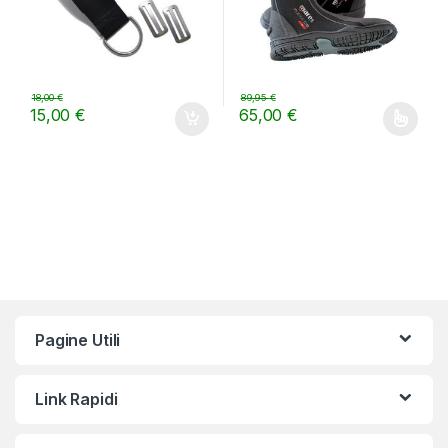
18,00
€
89,95
€
15,00
€
65,00
€
Questo prodotto ha più varianti.
Pagine Utili
Link Rapidi