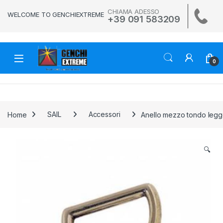
Skip to navigation
Skip to content
CHIAMA ADESSO
WELCOME TO GENCHIEXTREME
+39 091 583209
0
Home
SAIL
Accessori
Anello mezzo tondo legg
🔍