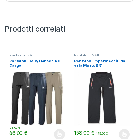
Prodotti correlati
Pantaloni
,
SAIL
Pantaloni
,
SAIL
Pantaloni Helly Hansen QD
Pantaloni impermeabili da
Cargo
vela Musto BR1
95,00
€
158,00
€
86,00
€
175,00
€
Questo prodotto ha più varianti. Le opzioni possono essere scelt
Questo prodotto ha più varianti.