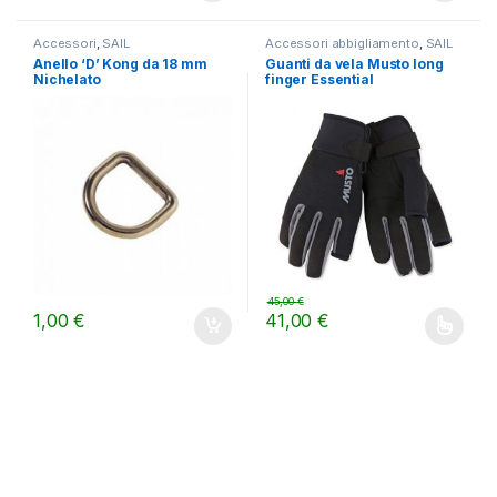
Accessori
,
SAIL
Accessori abbigliamento
,
SAIL
Anello ‘D’ Kong da 18 mm
Guanti da vela Musto long
Nichelato
finger Essential
45,00
€
1,00
€
41,00
€
Questo prodotto ha più varianti.