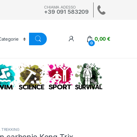
CHIAMA ADESSO
+39 091 583209
0,00
€
0
A
SWIM
SCIENCE
ALTRI SPORT
SURVIVAL
,
TREKKING