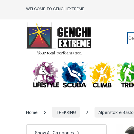
Skip to navigation
Skip to content
WELCOME TO GENCHIEXTREME
Sea
LIFESTYLE
SCUBA
CLIMB
Home
TREKKING
Alpenstok e Basto
Show All Categories