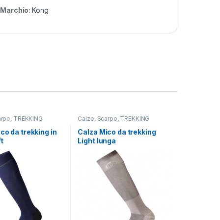
Marchio:
Kong
arpe
,
TREKKING
Calze
,
Scarpe
,
TREKKING
co da trekking in
Calza Mico da trekking
t
Light lunga