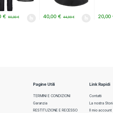
0
€
40,00
€
20,00
60,00
€
44,99
€
prodotto ha più varianti. Le opzioni possono essere scelte nella pag
Questo prodotto ha più varianti. Le opzion
Questo pr
Pagine Utili
Link Rapidi
TERMINI E CONDIZIONI
Contatti
Garanzia
La nostra Stori
RESTITUZIONE E RECESSO
Il mio account