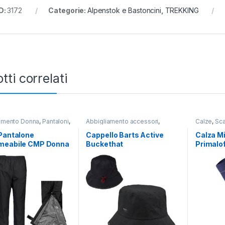
D:
3172
Categorie:
Alpenstok e Bastoncini
,
TREKKING
tti correlati
amento Donna
,
Pantaloni
,
Abbigliamento accessori
,
Calze
,
Sc
NG
,
Donna
,
LIFESTYLE
,
TREKKING
ni
Pantalone
Cappello Barts Active
Calza Mi
meabile CMP Donna
Buckethat
Primalof