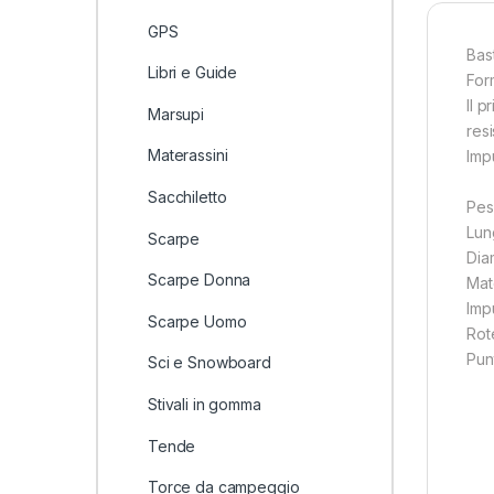
GPS
Bas
Libri e Guide
For
Il 
Marsupi
res
Materassini
Imp
Sacchiletto
Pes
Lun
Scarpe
Dia
Scarpe Donna
Mat
Imp
Scarpe Uomo
Rot
Pun
Sci e Snowboard
Stivali in gomma
Tende
Torce da campeggio