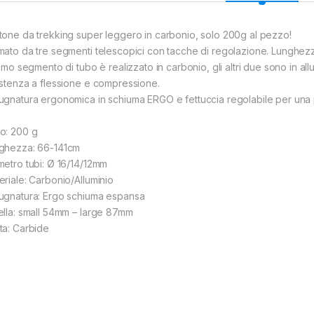
tone da trekking super leggero in carbonio, solo 200g al pezzo!
mato da tre segmenti telescopici con tacche di regolazione. Lunghez
primo segmento di tubo è realizzato in carbonio, gli altri due sono in 
istenza a flessione e compressione.
ugnatura ergonomica in schiuma ERGO e fettuccia regolabile per una p
o: 200 g
ghezza: 66-141cm
metro tubi: Ø 16/14/12mm
eriale: Carbonio/Alluminio
ugnatura: Ergo schiuma espansa
ella: small 54mm – large 87mm
ta: Carbide