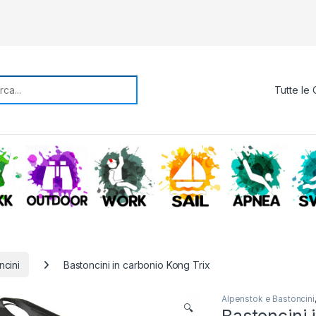
rch for:
TREKKING
OUTDOOR
WORK
SAIL
APNE
ncini
Bastoncini in carbonio Kong Trix
Alpenstok e Bastoncini
🔍