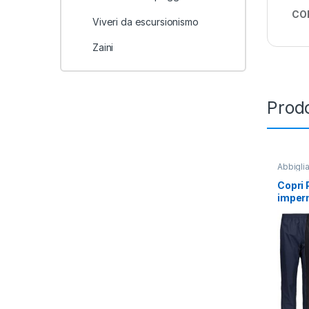
CO
Viveri da escursionismo
Zaini
Prodo
Abbigli
TREKKI
Pantalo
Copri 
imper