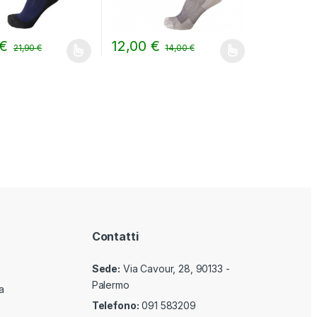
€
12,00
€
21,90
€
14,00
€
ina del prodotto
i possono essere scelte nella pagina del prodotto
odotto ha più varianti. Le opzioni possono essere scelte nella pagin
Questo prodotto ha più varianti. Le opzioni 
Contatti
Sede:
Via Cavour, 28, 90133 -
Palermo
a
Telefono:
091 583209