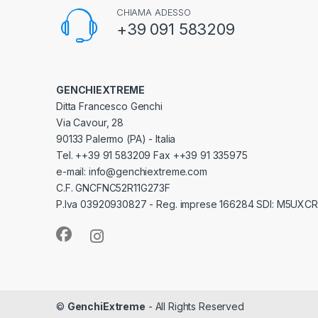
CHIAMA ADESSO
+39 091 583209
GENCHIEXTREME
Ditta Francesco Genchi
Via Cavour, 28
90133 Palermo (PA) - Italia
Tel. ++39 91 583209 Fax ++39 91 335975
e-mail: info@genchiextreme.com
C.F. GNCFNC52R11G273F
P.Iva 03920930827 - Reg. imprese 166284 SDI: M5UXCR
©
GenchiExtreme
- All Rights Reserved