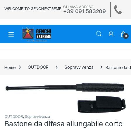
Skip to navigation
Skip to content
CHIAMA ADESSO
WELCOME TO GENCHIEXTREME
+39 091 583209
0
Home
OUTDOOR
Sopravvivenza
Bastone da di
🔍
OUTDOOR
,
Sopravvivenza
Bastone da difesa allungabile corto