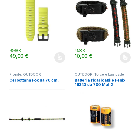
49,99
€
12,00
€
49,00
€
10,00
€
Questo prodotto ha più varianti. Le opzioni possono essere scelt
Questo prodotto ha più varianti.
Fionde
,
OUTDOOR
OUTDOOR
,
Torce e Lampade
Cerbottana Fox da 76 cm.
Batteria ricaricabile Fenix
16340 da 700 Mah2