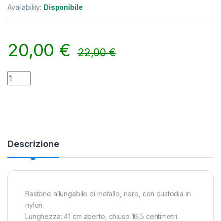
Availability:
Disponibile
20,00
€
22,00
€
Bastone da difesa allungabile corto quantity
Alternative:
Descrizione
Bastone allungabile di metallo, nero, con custodia in
nylon.
Lunghezza: 41 cm aperto, chiuso 16,5 centimetri