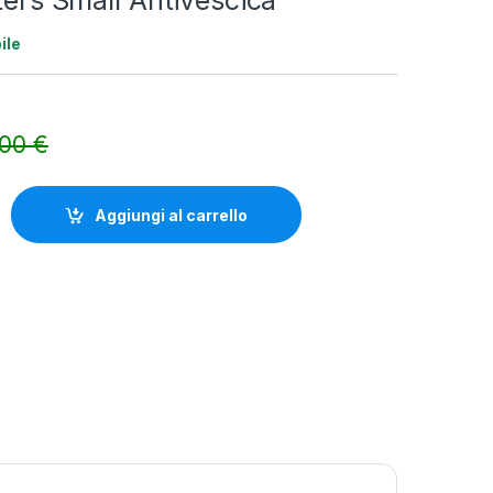
sters Small Antivescica
ile
,00
€
Alternative:
all Antivescica quantity
Aggiungi al carrello