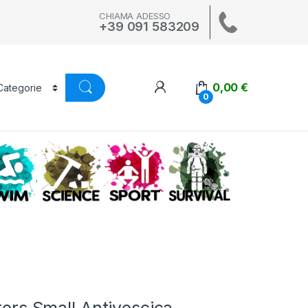
CHIAMA ADESSO
+39 091 583209
0,00
€
0
A
SWIM
SCIENCE
ALTRI SPORT
SURVIVAL