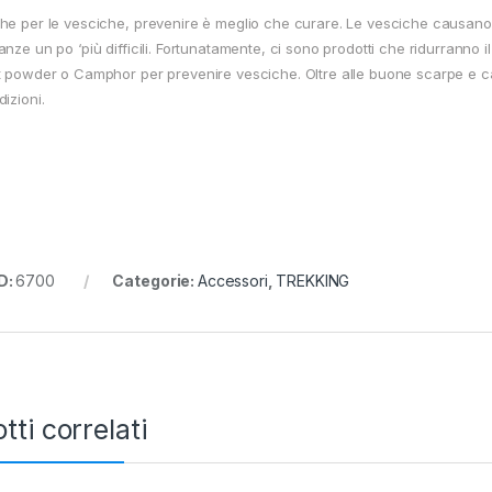
he per le vesciche, prevenire è meglio che curare. Le vesciche causano 
nze un po ‘più difficili. Fortunatamente, ci sono prodotti che ridurranno il
t powder o Camphor per prevenire vesciche. Oltre alle buone scarpe e ca
izioni.
D:
6700
Categorie:
Accessori
,
TREKKING
tti correlati