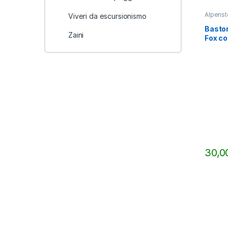
Alpenst
Viveri da escursionismo
TREKKI
Baston
Zaini
Fox co
sacca 
30,