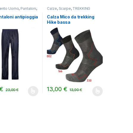
mento Uomo
,
Pantaloni
,
Calze
,
Scarpe
,
TREKKING
G
taloni antipioggia
Calza Mico da trekking
Hike bassa
€
13,00
€
23,00
€
13,90
€
i possono essere scelte nella pagina del prodotto
odotto ha più varianti. Le opzioni possono essere scelte nella pagin
Questo prodotto ha più varianti. Le opzioni 