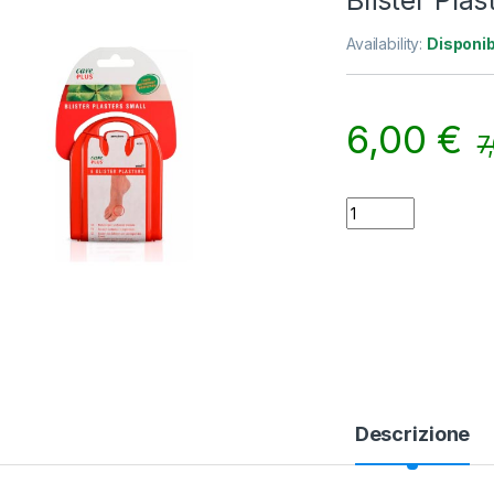
Blister Pla
Availability:
Disponib
6,00
€
7
Blister Plasters Sm
Descrizione