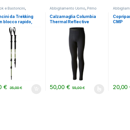
ok e Bastoncini
,
Abbigliamento Uomo
,
Primo
Abbiglia
NG
strato
,
TREKKING
TREKKIN
cini da Trekking
Calzamaglia Columbia
Copripan
n blocco rapido,
Thermal Reflective
CMP
e rotelle
OmniHeat
00
€
50,00
€
20,00
35,00
€
55,00
€
Questo prodotto ha più varianti. Le opzion
Questo pr