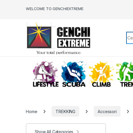
Skip to navigation
Skip to content
WELCOME TO GENCHIEXTREME
Sea
LIFESTYLE
SCUBA
CLIMB
Home
TREKKING
Accessori
Show All Categories