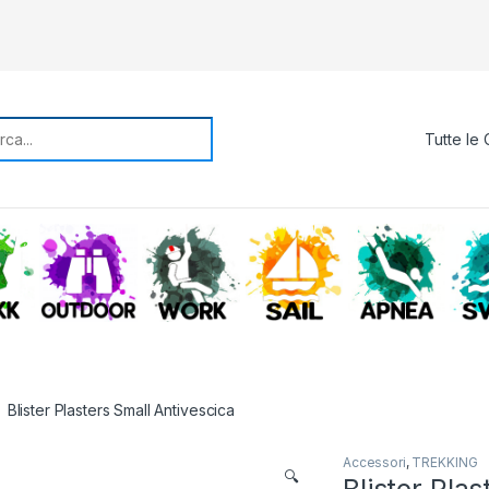
rch for:
TREKKING
OUTDOOR
WORK
SAIL
APNE
Blister Plasters Small Antivescica
Accessori
,
TREKKING
🔍