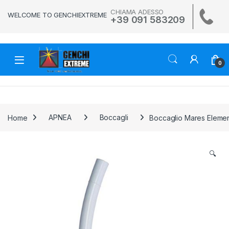
Skip to navigation
Skip to content
CHIAMA ADESSO
WELCOME TO GENCHIEXTREME
+39 091 583209
0
Home
APNEA
Boccagli
Boccaglio Mares Eleme
🔍