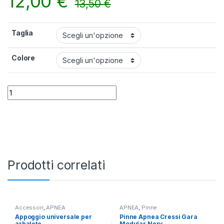
12,00
€
13,50
€
Taglia
Colore
Boccaglio Mares Element quantity
Alternative:
Prodotti correlati
Accessori
,
APNEA
APNEA
,
Pinne
Appoggio universale per
Pinne Apnea Cressi Gara
arbalete
Modular Nery