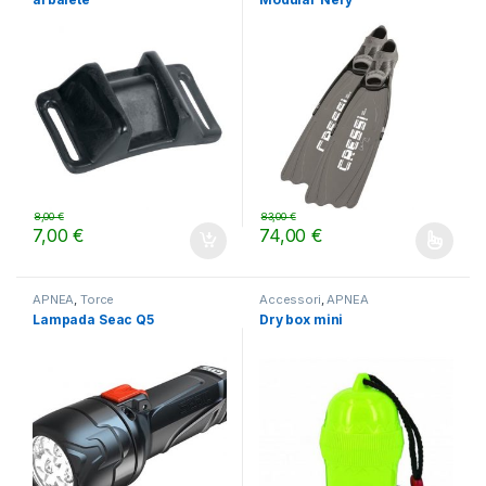
8,00
€
83,00
€
7,00
€
74,00
€
Questo prodotto ha più varianti.
APNEA
,
Torce
Accessori
,
APNEA
Lampada Seac Q5
Dry box mini