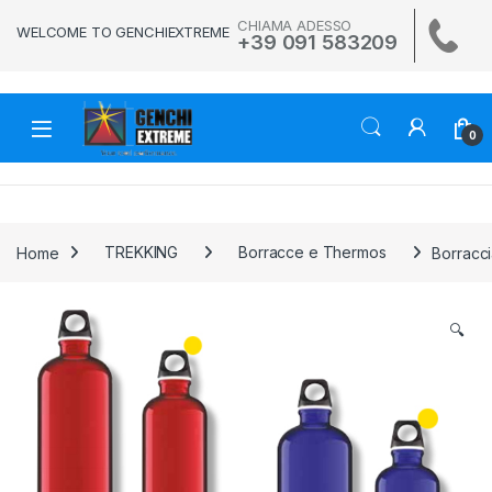
Skip to navigation
Skip to content
CHIAMA ADESSO
WELCOME TO GENCHIEXTREME
+39 091 583209
0
Home
TREKKING
Borracce e Thermos
Borraccia
🔍