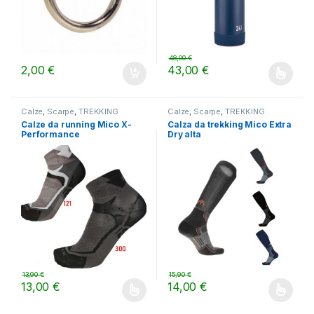
48,00
€
2,00
€
43,00
€
Questo prodotto ha più varianti.
Calze
,
Scarpe
,
TREKKING
Calze
,
Scarpe
,
TREKKING
Calze da running Mico X-
Calza da trekking Mico Extra
Performance
Dry alta
13,90
€
15,90
€
13,00
€
14,00
€
Questo prodotto ha più varianti. Le opzioni possono essere scelt
Questo prodotto ha più varianti.