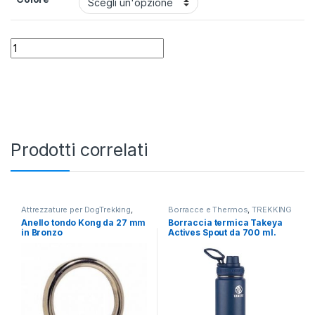
Borraccia in alluminio Sigg da 0.6 litri quantity
Alternative:
Prodotti correlati
Attrezzature per DogTrekking
,
Borracce e Thermos
,
TREKKING
TREKKING
Anello tondo Kong da 27 mm
Borraccia termica Takeya
in Bronzo
Actives Spout da 700 ml.