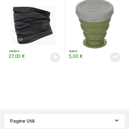
29,99
€
6,00
€
27,00
€
5,00
€
Questo prodotto ha più varianti. Le opzioni possono essere scelt
Pagine Utili