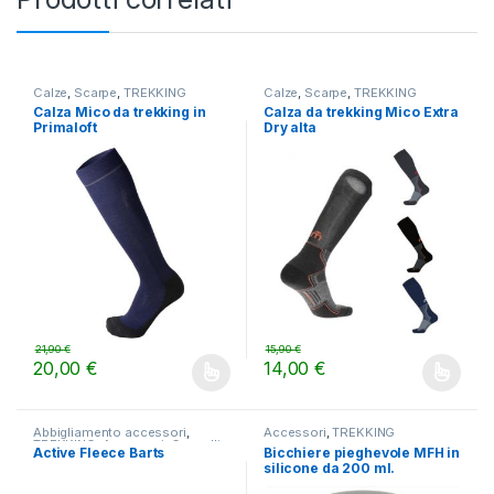
Calze
,
Scarpe
,
TREKKING
Calze
,
Scarpe
,
TREKKING
Calza Mico da trekking in
Calza da trekking Mico Extra
Primaloft
Dry alta
21,90
€
15,90
€
20,00
€
14,00
€
Questo prodotto ha più varianti. Le opzioni possono essere scelt
Questo prodotto ha più varianti.
Abbigliamento accessori
,
Accessori
,
TREKKING
TREKKING
,
Accessori
,
Cappelli
Active Fleece Barts
Bicchiere pieghevole MFH in
e Guanti
,
LIFESTYLE
silicone da 200 ml.