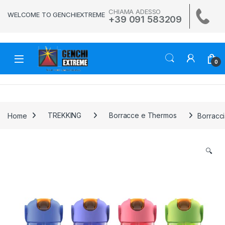
Skip to navigation
Skip to content
CHIAMA ADESSO
WELCOME TO GENCHIEXTREME
+39 091 583209
0
Home
TREKKING
Borracce e Thermos
Borracci
🔍