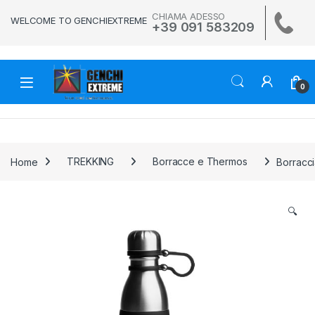
Skip to navigation
Skip to content
CHIAMA ADESSO
WELCOME TO GENCHIEXTREME
+39 091 583209
0
Home
TREKKING
Borracce e Thermos
Borracci
🔍