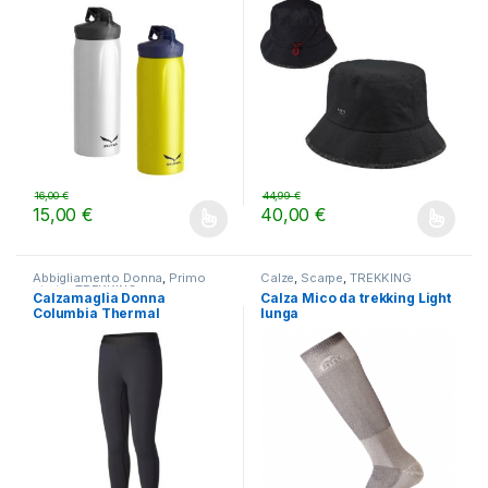
16,00
€
44,99
€
15,00
€
40,00
€
Questo prodotto ha più varianti. Le opzioni possono essere scelt
Questo prodotto ha più varianti.
Abbigliamento Donna
,
Primo
Calze
,
Scarpe
,
TREKKING
strato
,
TREKKING
Calzamaglia Donna
Calza Mico da trekking Light
Columbia Thermal
lunga
Reflective OmniHeat