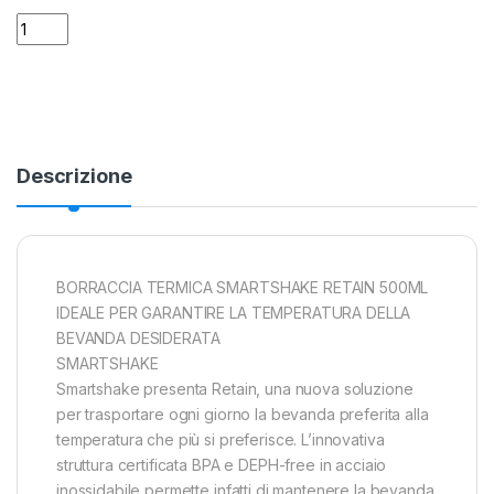
Borraccia termica Inox da 500 ml Smartshake quantity
Alternative:
Descrizione
BORRACCIA TERMICA SMARTSHAKE RETAIN 500ML
IDEALE PER GARANTIRE LA TEMPERATURA DELLA
BEVANDA DESIDERATA
SMARTSHAKE
Smartshake presenta Retain, una nuova soluzione
per trasportare ogni giorno la bevanda preferita alla
temperatura che più si preferisce. L’innovativa
struttura certificata BPA e DEPH-free in acciaio
inossidabile permette infatti di mantenere la bevanda