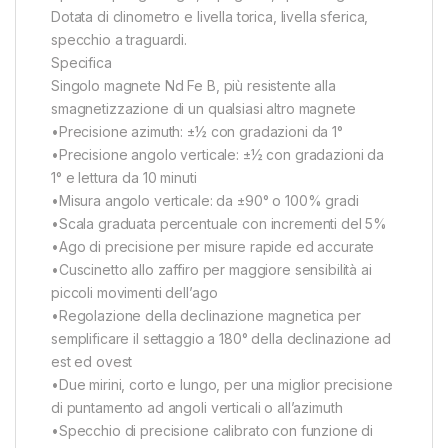
Dotata di clinometro e livella torica, livella sferica,
specchio a traguardi.
Specifica
Singolo magnete Nd Fe B, più resistente alla
smagnetizzazione di un qualsiasi altro magnete
•Precisione azimuth: ±½ con gradazioni da 1°
•Precisione angolo verticale: ±½ con gradazioni da
1° e lettura da 10 minuti
•Misura angolo verticale: da ±90° o 100% gradi
•Scala graduata percentuale con incrementi del 5%
•Ago di precisione per misure rapide ed accurate
•Cuscinetto allo zaffiro per maggiore sensibilità ai
piccoli movimenti dell’ago
•Regolazione della declinazione magnetica per
semplificare il settaggio a 180° della declinazione ad
est ed ovest
•Due mirini, corto e lungo, per una miglior precisione
di puntamento ad angoli verticali o all’azimuth
•Specchio di precisione calibrato con funzione di