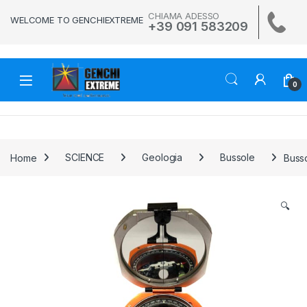
Skip to navigation
Skip to content
CHIAMA ADESSO
WELCOME TO GENCHIEXTREME
+39 091 583209
0
Home
SCIENCE
Geologia
Bussole
Buss
🔍