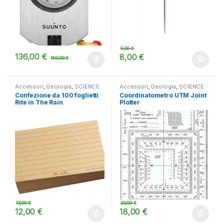
9,00
€
136,00
€
8,00
€
160,00
€
Accessori
,
Geologia
,
SCIENCE
Accessori
,
Geologia
,
SCIENCE
Confezione da 100 foglietti
Coordinatometro UTM Joint
Rite in The Rain
Plotter
13,00
€
20,00
€
12,00
€
18,00
€