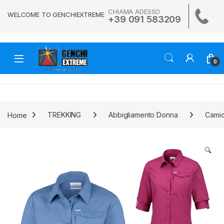
Skip to navigation
Skip to content
CHIAMA ADESSO
WELCOME TO GENCHIEXTREME
+39 091 583209
0
Home
TREKKING
Abbigliamento Donna
Camic
🔍