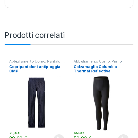
Prodotti correlati
Abbigliamento Uomo
,
Pantaloni
,
Abbigliamento Uomo
,
Primo
TREKKING
strato
,
TREKKING
Copripantaloni antipioggia
Calzamaglia Columbia
CMP
Thermal Reflective
OmniHeat
23,00
€
55,00
€