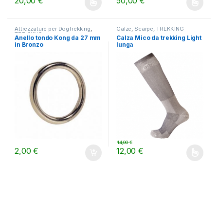
20,00
€
50,00
€
Questo prodotto ha più varianti. Le opzioni possono essere scelt
Questo prodotto ha più varianti.
Attrezzature per DogTrekking
,
Calze
,
Scarpe
,
TREKKING
TREKKING
Anello tondo Kong da 27 mm
Calza Mico da trekking Light
in Bronzo
lunga
14,00
€
2,00
€
12,00
€
Questo prodotto ha più varianti.