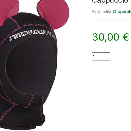
Cappuccio
Availability:
Disponib
30,00
€
Cappuccio Funny q