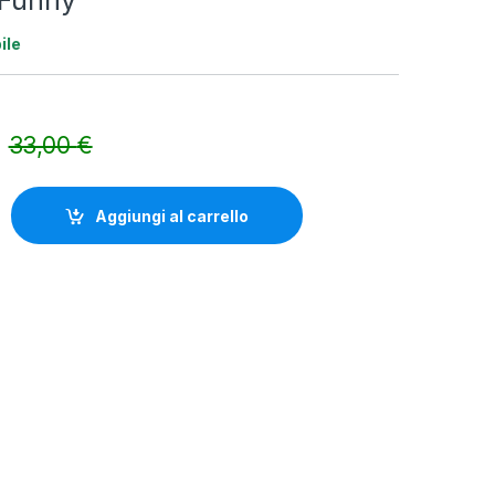
 Funny
ile
33,00
€
Alternative:
uantity
Aggiungi al carrello