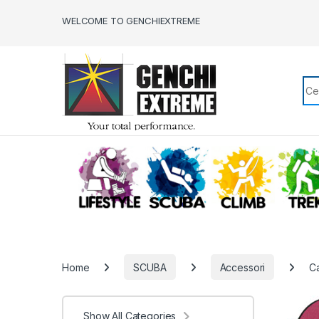
Skip to navigation
Skip to content
WELCOME TO GENCHIEXTREME
Sea
LIFESTYLE
SCUBA
CLIMB
Home
SCUBA
Accessori
C
Show All Categories