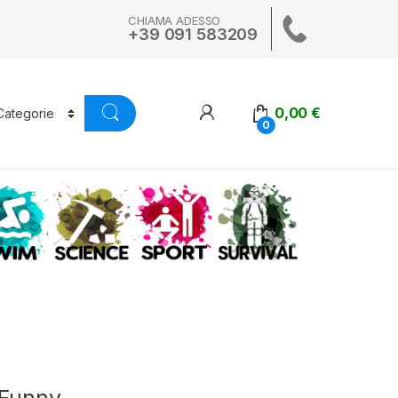
CHIAMA ADESSO
+39 091 583209
0,00
€
0
A
SWIM
SCIENCE
ALTRI SPORT
SURVIVAL