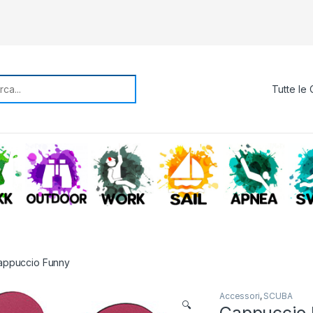
rch for:
TREKKING
OUTDOOR
WORK
SAIL
APNE
appuccio Funny
Accessori
,
SCUBA
🔍