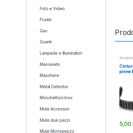
Foto e Video
Fruste
Prodo
Gav
Guanti
Lampade e Illuminatori
Accesso
Manometri
Cintur
pinne 
Maschere
Metal Detector
Moschettoni Inox
Mute Accessori
Mute due pezzi
5,00
Mute Monopezzo