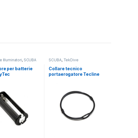
 Illuminatori
,
SCUBA
SCUBA
,
TekDive
re per batterie
Collare tecnico
lyTec
portaerogatore Tecline