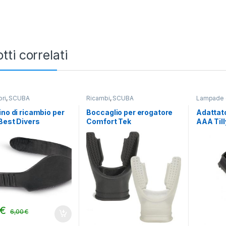
tti correlati
ri
,
SCUBA
Ricambi
,
SCUBA
Lampade e
ino di ricambio per
Boccaglio per erogatore
Adattato
Best Divers
Comfort Tek
AAA Til
€
6,00
€