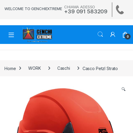
Skip to navigation
Skip to content
CHIAMA ADESSO
WELCOME TO GENCHIEXTREME
+39 091 583209
0
Home
WORK
Caschi
Casco Petzl Strato
🔍