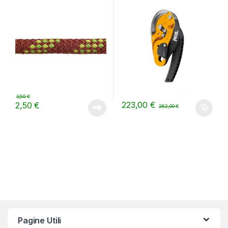
Certificata EN 564:2014
Ed.2021
3,50
€
223,00
€
2,50
€
262,00
€
Pagine Utili