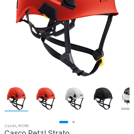
Caschi
,
WORK
Casco Petzl Strato