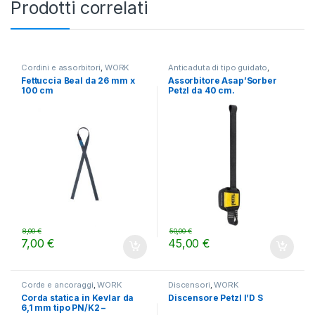
Prodotti correlati
Cordini e assorbitori
,
WORK
Anticaduta di tipo guidato
,
WORK
Fettuccia Beal da 26 mm x
Assorbitore Asap’Sorber
100 cm
Petzl da 40 cm.
8,00
€
50,00
€
7,00
€
45,00
€
Corde e ancoraggi
,
WORK
Discensori
,
WORK
Corda statica in Kevlar da
Discensore Petzl I’D S
6,1 mm tipo PN/K2 –