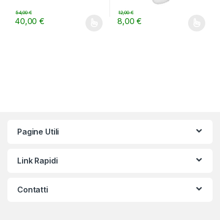
54,00
€
12,00
€
40,00
€
8,00
€
Questo prodotto ha più varianti. Le opzioni possono essere scelt
Questo prodotto ha più varianti.
Pagine Utili
Link Rapidi
Contatti