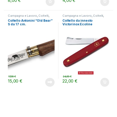
8,00
€
4,00
€
Campagna e Lavoro
,
Coltelli
,
Campagna e Lavoro
,
Coltelli
,
OUTDOOR
OUTDOOR
Coltello Antonini “Old Bear”
Coltello da innesto
S da 17 cm.
Victorinox Ecoline
17,00
€
24,00
€
15,00
€
22,00
€