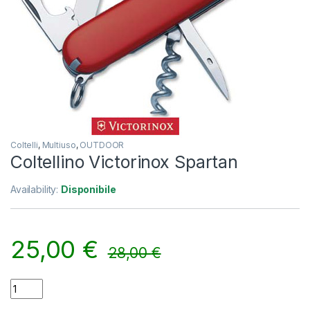
Coltelli
,
Multiuso
,
OUTDOOR
Coltellino Victorinox Spartan
Availability:
Disponibile
25,00
€
28,00
€
Coltellino Victorinox Spartan quantity
Alternative: