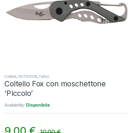
Coltelli
,
OUTDOOR
,
Tattici
Coltello Fox con moschettone
‘Piccolo’
Availability:
Disponibile
9,00
€
10,00
€