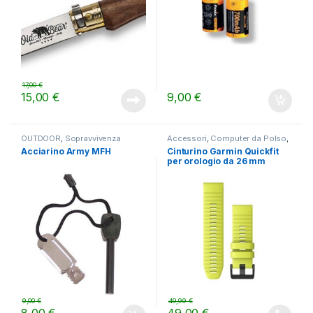
17,00
€
15,00
€
9,00
€
OUTDOOR
,
Sopravvivenza
Accessori
,
Computer da Polso
,
OUTDOOR
Acciarino Army MFH
Cinturino Garmin Quickfit
per orologio da 26 mm
9,00
€
49,99
€