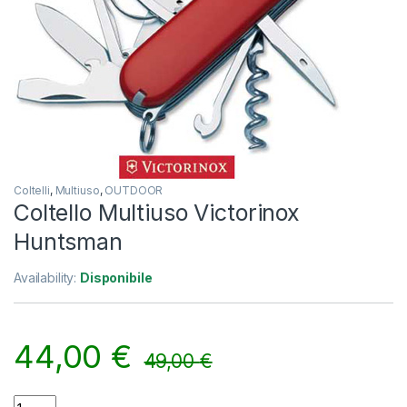
Coltelli
,
Multiuso
,
OUTDOOR
Coltello Multiuso Victorinox
Huntsman
Availability:
Disponibile
44,00
€
49,00
€
Coltello Multiuso Victorinox Huntsman quantity
Alternative: