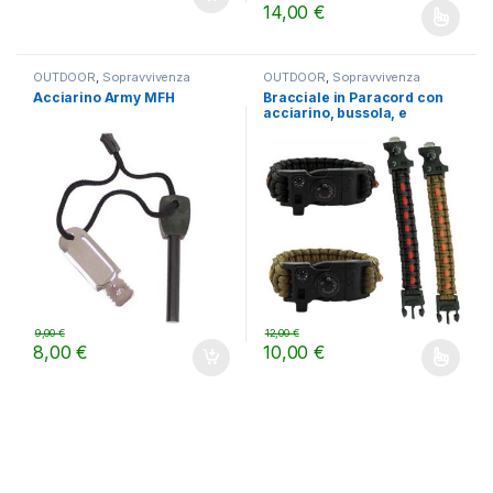
14,00
€
Questo prodotto ha più varianti.
OUTDOOR
,
Sopravvivenza
OUTDOOR
,
Sopravvivenza
Acciarino Army MFH
Bracciale in Paracord con
acciarino, bussola, e
fischietto
9,00
€
12,00
€
8,00
€
10,00
€
Questo prodotto ha più varianti.