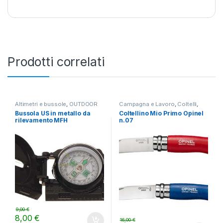
Prodotti correlati
Altimetri e bussole
,
OUTDOOR
Campagna e Lavoro
,
Coltelli
,
OUTDOOR
Bussola US in metallo da
Coltellino Mio Primo Opinel
rilevamento MFH
n.07
9,00
€
8,00
€
16,00
€