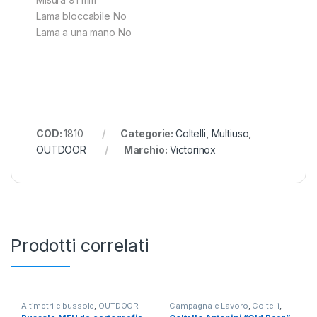
Lama bloccabile No
Lama a una mano No
COD:
1810
Categorie:
Coltelli
,
Multiuso
,
OUTDOOR
Marchio:
Victorinox
Prodotti correlati
Altimetri e bussole
,
OUTDOOR
Campagna e Lavoro
,
Coltelli
,
OUTDOOR