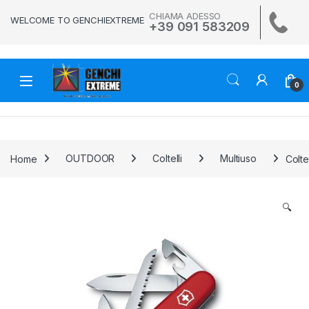
Skip to navigation
Skip to content
CHIAMA ADESSO
WELCOME TO GENCHIEXTREME
+39 091 583209
0
Home
OUTDOOR
Coltelli
Multiuso
Colte
🔍