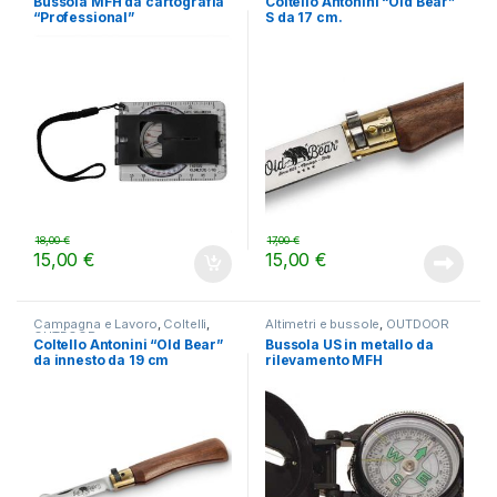
Bussola MFH da cartografia
Coltello Antonini “Old Bear”
“Professional”
S da 17 cm.
18,00
€
17,00
€
15,00
€
15,00
€
Campagna e Lavoro
,
Coltelli
,
Altimetri e bussole
,
OUTDOOR
OUTDOOR
Coltello Antonini “Old Bear”
Bussola US in metallo da
da innesto da 19 cm
rilevamento MFH