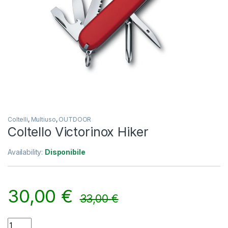
Coltelli
,
Multiuso
,
OUTDOOR
Coltello Victorinox Hiker
Availability:
Disponibile
30,00
€
33,00
€
Coltello Victorinox Hiker quantity
Alternative: