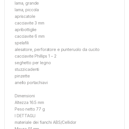
lama, grande
lama, piccola
apriscatole
cacciavite 3 mm
apribottiglie
cacciavite 6 mm
spelafili
alesatore, perforatore e punteruolo da cucito
cacciavite Phillips 1 – 2
seghetto per legno
stuzzicadenti
pinzette
anello portachiavi
Dimensioni
Altezza 16.5 mm
Peso netto 77 g
I DETTAGLI
materiale dei fianchi ABS/Cellidor
Misura 91 mm