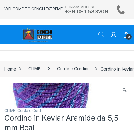
Skip to navigation
Skip to content
CHIAMA ADESSO
WELCOME TO GENCHIEXTREME
+39 091 583209
0
Home
CLIMB
Corde e Cordini
Cordino in Kevla
🔍
CLIMB
,
Corde e Cordini
Cordino in Kevlar Aramide da 5,5
mm Beal