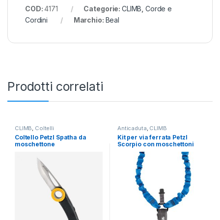
COD:
4171
Categorie:
CLIMB
,
Corde e
Cordini
Marchio:
Beal
Prodotti correlati
CLIMB
,
Coltelli
Anticaduta
,
CLIMB
Coltello Petzl Spatha da
Kit per via ferrata Petzl
moschettone
Scorpio con moschettoni
Vertigo