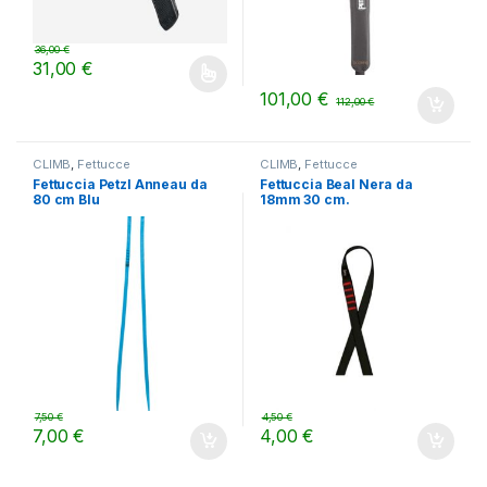
36,00
€
31,00
€
Questo prodotto ha più varianti. Le opzioni possono essere scelt
101,00
€
112,00
€
CLIMB
,
Fettucce
CLIMB
,
Fettucce
Fettuccia Petzl Anneau da
Fettuccia Beal Nera da
80 cm Blu
18mm 30 cm.
7,50
€
4,50
€
7,00
€
4,00
€