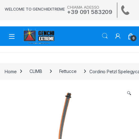
Skip to navigation
Skip to content
CHIAMA ADESSO
WELCOME TO GENCHIEXTREME
+39 091 583209
0
Home
CLIMB
Fettucce
Cordino Petzl Spelegyc
🔍