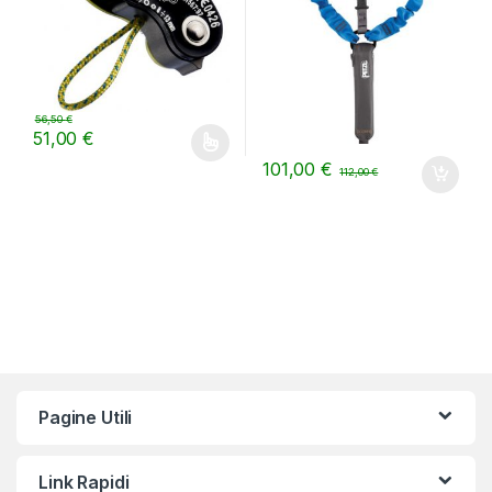
56,50
€
51,00
€
Questo prodotto ha più varianti. Le opzioni possono essere scelt
101,00
€
112,00
€
Pagine Utili
Link Rapidi