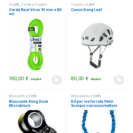
CLIMB
,
Corde e Cordini
Caschi
,
CLIMB
Corda Beal Virus 10 mm x 80
Casco Kong Leef
mt.
160,00
€
80,00
€
210,00
€
100,00
€
Questo prodotto ha più varianti. Le opzioni possono essere scelt
Questo prodotto ha più varianti.
Bloccanti
,
CLIMB
Anticaduta
,
CLIMB
Bloccante Kong Duck
Kit per via ferrata Petzl
Microblock
Scorpio con moschettoni
Vertigo