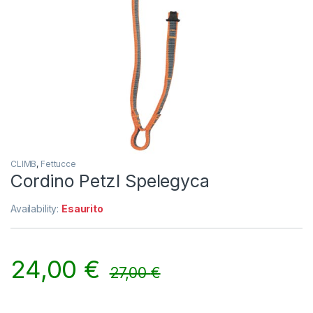
CLIMB
,
Fettucce
Cordino Petzl Spelegyca
Availability:
Esaurito
24,00
€
27,00
€