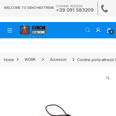
Skip to navigation
Skip to content
CHIAMA ADESSO
WELCOME TO GENCHIEXTREME
+39 091 583209
0
Home
WORK
Accessori
Cordino porta attrezzi 
🔍