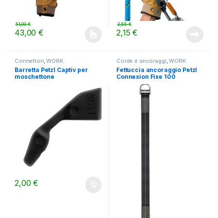
51,00
€
2,55
€
43,00
€
2,15
€
Questo prodotto ha più varianti. Le opzioni possono essere scelt
Connettori
,
WORK
Corde e ancoraggi
,
WORK
Barretta Petzl Captiv per
Fettuccia ancoraggio Petzl
moschettone
Connexion Fixe 100
2,00
€