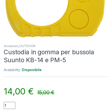
Accessori
,
OUTDOOR
Custodia in gomma per bussola
Suunto KB-14 e PM-5
Availability:
Disponibile
14,00
€
15,00
€
Custodia in gomma per bussola Suunto KB-14 e PM-5 quantit
Alternative: