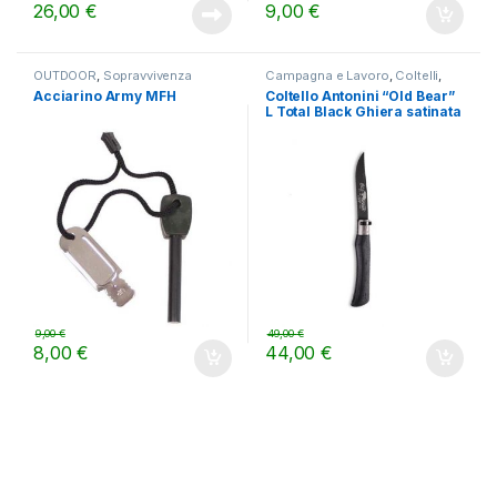
26,00
€
9,00
€
OUTDOOR
,
Sopravvivenza
Campagna e Lavoro
,
Coltelli
,
OUTDOOR
Acciarino Army MFH
Coltello Antonini “Old Bear”
L Total Black Ghiera satinata
da cm.21
9,00
€
49,00
€
8,00
€
44,00
€