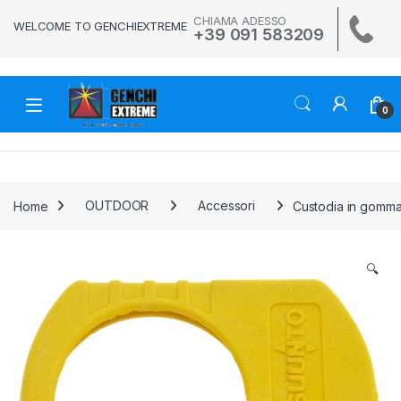
Skip to navigation
Skip to content
CHIAMA ADESSO
WELCOME TO GENCHIEXTREME
+39 091 583209
0
Home
OUTDOOR
Accessori
Custodia in gomma
🔍