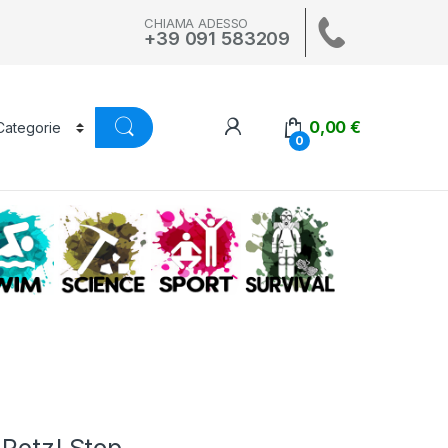
CHIAMA ADESSO
+39 091 583209
0,00
€
0
A
SWIM
SCIENCE
ALTRI SPORT
SURVIVAL