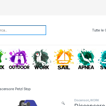
rch for:
TREKKING
OUTDOOR
WORK
SAIL
APNE
scensore Petzl Stop
Discensori
,
WORK
🔍