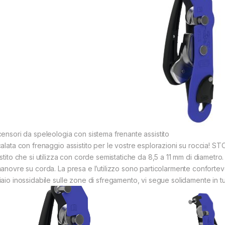
censori da speleologia con sistema frenante assistito
calata con frenaggio assistito per le vostre esplorazioni su roccia! 
stito che si utilizza con corde semistatiche da 8,5 a 11 mm di diametro. 
manovre su corda. La presa e l’utilizzo sono particolarmente confortevo
iaio inossidabile sulle zone di sfregamento, vi segue solidamente in tut