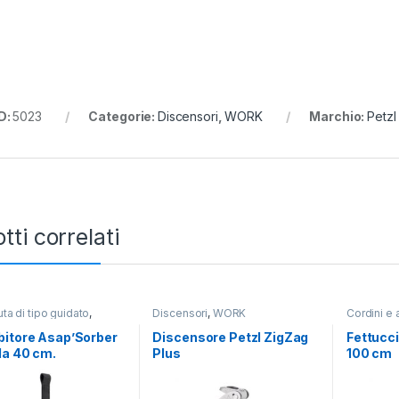
D:
5023
Categorie:
Discensori
,
WORK
Marchio:
Petzl
tti correlati
ta di tipo guidato
,
Discensori
,
WORK
Cordini e 
bitore Asap’Sorber
Discensore Petzl ZigZag
Fettucc
da 40 cm.
Plus
100 cm