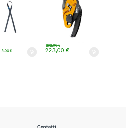
262,00
€
223,00
€
8,00
€
Contatti