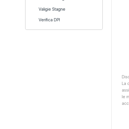
Valigie Stagne
Verifica DPI
Dis
La 
assi
le 
acc