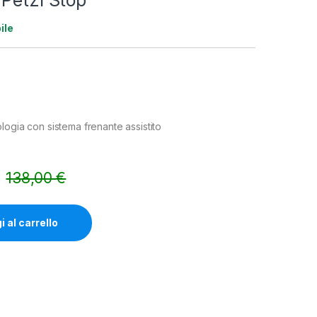
 Petzl Stop
ile
logia con sistema frenante assistito
138,00
€
Alternative:
 al carrello