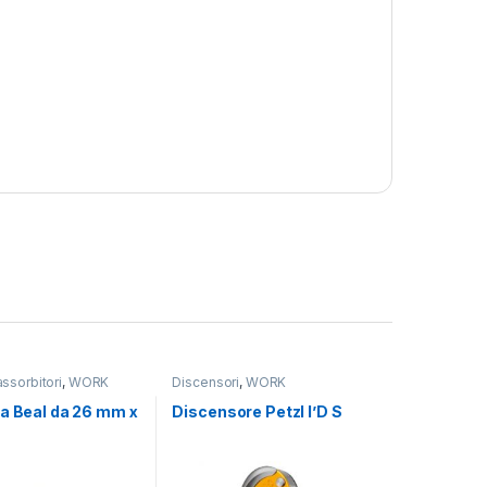
assorbitori
,
WORK
Discensori
,
WORK
ia Beal da 26 mm x
Discensore Petzl I’D S