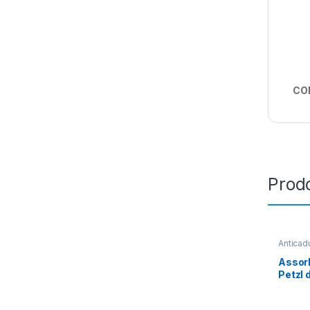
CO
Prodo
Anticadu
WORK
Assor
Petzl 