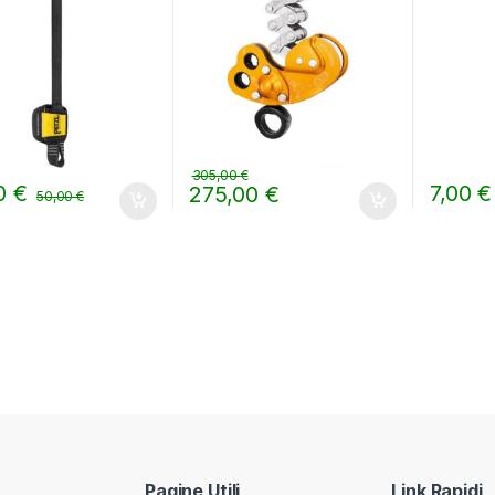
305,00
€
00
€
7,00
€
275,00
€
50,00
€
Pagine Utili
Link Rapidi