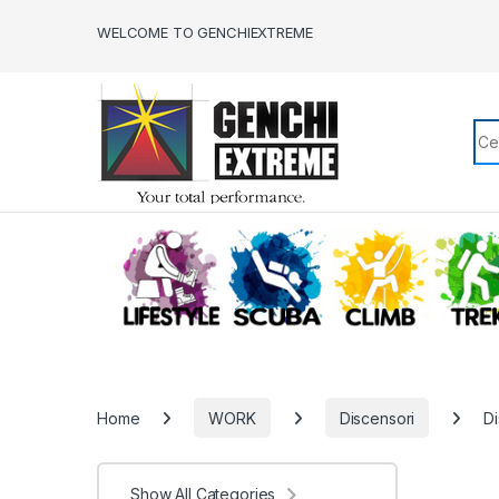
Skip to navigation
Skip to content
WELCOME TO GENCHIEXTREME
Sea
LIFESTYLE
SCUBA
CLIMB
Home
WORK
Discensori
Di
Show All Categories