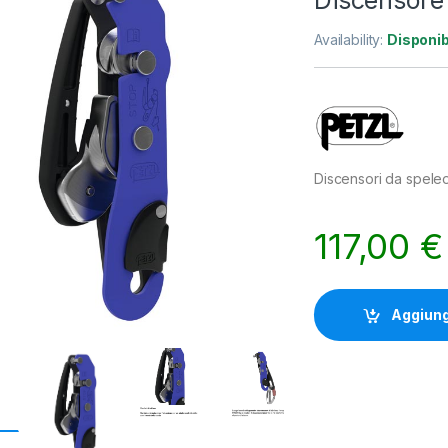
Discensore
Availability:
Disponib
Discensori da speleo
117,00
€
Aggiungi