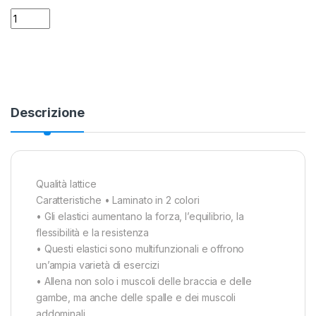
Elastico circolare da Fitness Leggero 5-10 Kg. Avento quantit
Alternative:
Descrizione
Qualità lattice
Caratteristiche • Laminato in 2 colori
• Gli elastici aumentano la forza, l’equilibrio, la
flessibilità e la resistenza
• Questi elastici sono multifunzionali e offrono
un’ampia varietà di esercizi
• Allena non solo i muscoli delle braccia e delle
gambe, ma anche delle spalle e dei muscoli
addominali