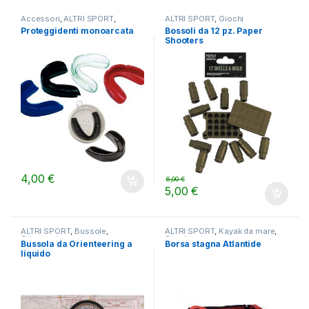
Accessori
,
ALTRI SPORT
,
ALTRI SPORT
,
Giochi
Palestra
Proteggidenti monoarcata
Bossoli da 12 pz. Paper
Shooters
4,00
€
6,00
€
5,00
€
ALTRI SPORT
,
Bussole
,
ALTRI SPORT
,
Kayak da mare
,
Orienteering
Sacche stagne
Bussola da Orienteering a
Borsa stagna Atlantide
liquido