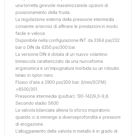
una torretta girevole massimizzanole opzioni di
posizionamento della frusta.
La regolazione esterna della pressione intermedia
consente ai tecnici di affinare le prestazioni in modo
facile e veloce.
Disponibile nella configurazione INT da 3364 psi/232
bar o DIN da 4350 psi/300 bar.
La versione DIN è dotata di un nuovo volantino
bimescola caratterizzato da una nuovaforma
ergonomica e un’impugnatura morbida su un robusto
telaio in nylon nero.
Flusso d’aria a 2900 psi/200 bar: (l/min/SCFM):
>8500/301.
Pressione intermedia (psi/bar): 130-142/9,0-9,8.
Secondo stadio S600
La valvola bilanciata allevia lo sforzo inspiratorio
quando ci si immerge a diverseprofondità e pressioni
di erogazione.
L’alloggiamento della valvola in metallo è in grado di