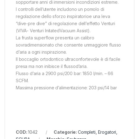
sopportare anni di immersioni incondizioni estreme.
I controlli dell’utente includono un pomolo di
regolazione dello sforzo inspiratorioe una leva
“dive-pre dive” di regolazione dell’effetto Venturi
(VIVA- Venturi InitatedVacuum Assist).
La frusta superflow presenta un calibro
sovradimensionato che consente unmaggiore flusso
d’aria a ogni inspirazione.
Il boccaglio ortodontico ultraconfortevole è di facile
presa ma non inibisce il flussod’aria.
Flusso d’aria a 2900 psi/200 bar: 1850 l/min. – 66
SCFM.
Massima pressione d’alimentazione: 203 psi/14 bar
COD:
1042
Categorie:
Completi
,
Erogatori
,