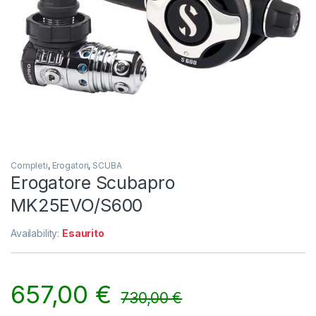
Completi
,
Erogatori
,
SCUBA
Erogatore Scubapro
MK25EVO/S600
Availability:
Esaurito
657,00
€
730,00
€