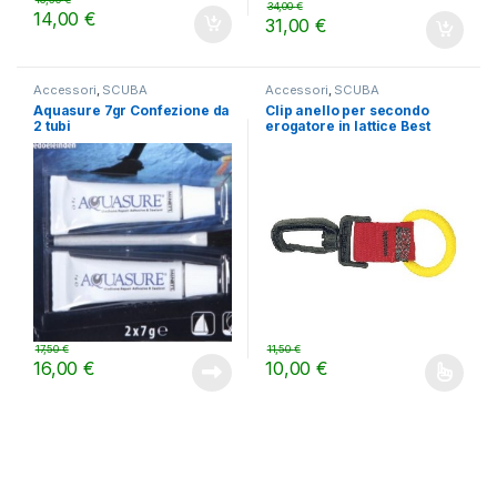
34,00
€
14,00
€
31,00
€
Accessori
,
SCUBA
Accessori
,
SCUBA
Aquasure 7gr Confezione da
Clip anello per secondo
2 tubi
erogatore in lattice Best
Divers
17,50
€
11,50
€
16,00
€
10,00
€
Questo prodotto ha più varianti.