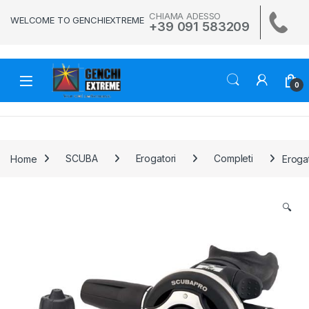
Skip to navigation
Skip to content
CHIAMA ADESSO
WELCOME TO GENCHIEXTREME
+39 091 583209
0
Home
SCUBA
Erogatori
Completi
Eroga
🔍