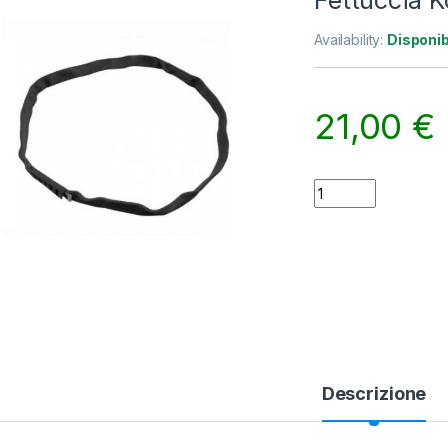
Fettuccia K
Availability:
Disponib
21,00
€
Fettuccia Kong Aro
Descrizione