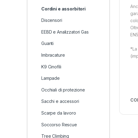
Anc
Cordini e assorbitori
gar
Discensori
col
Olt
EEBD e Analizzatori Gas
EN5
Guanti
*La 
Imbracature
(imp
K9 Cinofili
Lampade
Occhiali di protezione
CO
Sacchi e accessori
Scarpe da lavoro
Soccorso Rescue
Tree Climbing