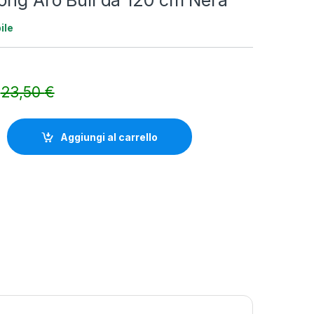
ong Aro Bull da 120 cm Nera
ile
23,50
€
Alternative:
 Bull da 120 cm Nera quantity
Aggiungi al carrello