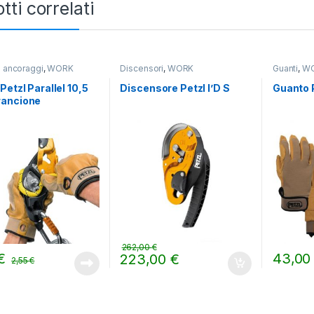
tti correlati
 ancoraggi
,
WORK
Discensori
,
WORK
Guanti
,
W
Petzl Parallel 10,5
Discensore Petzl I’D S
Guanto 
ancione
262,00
€
€
43,0
223,00
€
2,55
€
Questo pr