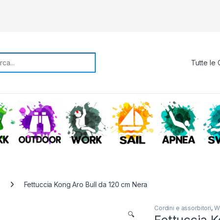
rch for:
TREKKING
OUTDOOR
WORK
SAIL
APNE
Fettuccia Kong Aro Bull da 120 cm Nera
Cordini e assorbitori
,
W
🔍