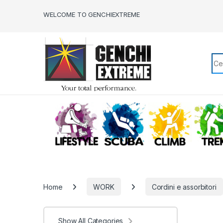
Skip to navigation
Skip to content
WELCOME TO GENCHIEXTREME
Sea
LIFESTYLE
SCUBA
CLIMB
Home
WORK
Cordini e assorbitori
Show All Categories