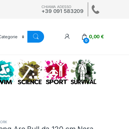
CHIAMA ADESSO
+39 091 583209
0,00
€
0
A
SWIM
SCIENCE
ALTRI SPORT
SURVIVAL
ORK