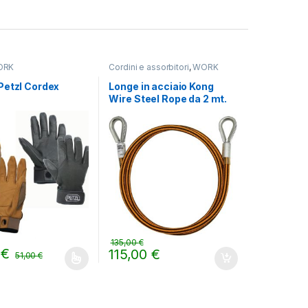
ORK
Cordini e assorbitori
,
WORK
Petzl Cordex
Longe in acciaio Kong
Wire Steel Rope da 2 mt.
135,00
€
0
€
115,00
€
51,00
€
odotto ha più varianti. Le opzioni possono essere scelte nella pagin