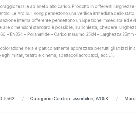
oraggio tessile ad anello alto carico. Prodotto in differenti lunghezze
antito. Le Aro bull Kong permettono una verifica immediata dello stat
orazione interna differente permettono un ispezione immediata ed evi
re alle dimensioni standard è possibile, su richiesta, chiedere lunghe
66 – EN354 – Poliammide – Carico massimo 35kN – Larghezza 25mm – 
colorazione nera è particolarmente apprezzata per tutti gli utilizzi in 
ieghi militari, teatro e cinema, spettacoli acrobatici, ecc…).
D:
5562
Categorie:
Cordini e assorbitori
,
WORK
Marc