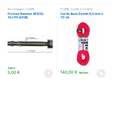
Ancoraggio
,
CLIMB
CLIMB
,
Corde e Cordini
Fix Inox Raumer M10XL
Corda Beal Zenith 9,5 mm x
10×110 A316L
70 mt
5,80
€
140,00
€
5,00
€
185,00
€
Questo prodotto ha più varianti.