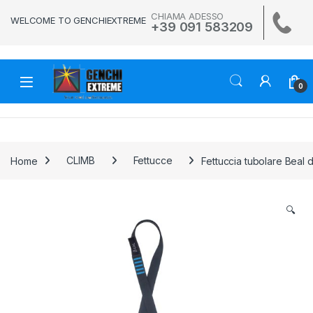
Skip to navigation
Skip to content
CHIAMA ADESSO
WELCOME TO GENCHIEXTREME
+39 091 583209
0
Home
CLIMB
Fettucce
Fettuccia tubolare Beal
🔍