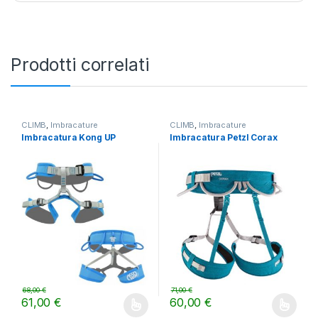
Prodotti correlati
CLIMB
,
Imbracature
CLIMB
,
Imbracature
Imbracatura Kong UP
Imbracatura Petzl Corax
68,00
€
71,00
€
61,00
€
60,00
€
Questo prodotto ha più varianti. Le opzioni possono essere scelt
Questo prodotto ha più varianti.