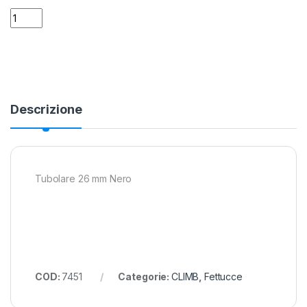
Fettuccia tubolare Beal da 26 mm 60 cm quantity
Alternative:
Descrizione
Tubolare 26 mm Nero
COD:
7451
Categorie:
CLIMB
,
Fettucce