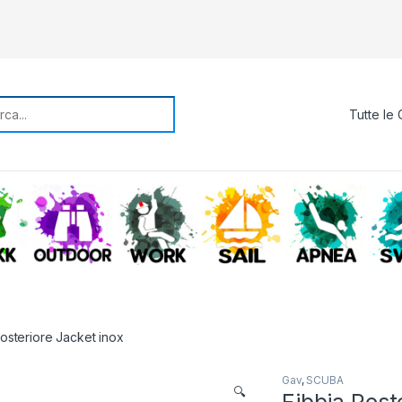
rch for:
TREKKING
OUTDOOR
WORK
SAIL
APNE
Posteriore Jacket inox
Gav
,
SCUBA
🔍