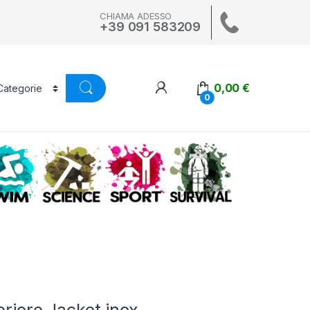
CHIAMA ADESSO
+39 091 583209
0,00
€
0
A
SWIM
SCIENCE
ALTRI SPORT
SURVIVAL