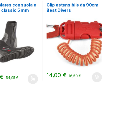
Mares con suola e
Clip estensibile da 90cm
a classic 5 mm
Best Divers
14,00
€
€
16,50
€
54,95
€
odotto ha più varianti. Le opzioni possono essere scelte nella pagin