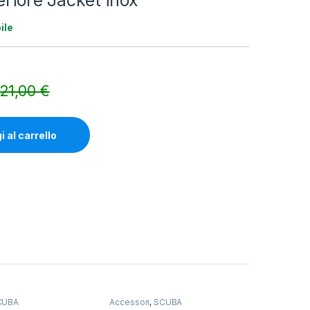
eriore Jacket inox
ile
21,00
€
Alternative:
 al carrello
CUBA
Accessori
,
SCUBA