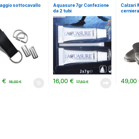
aggio sottocavallo
Aquasure 7gr Confezione
Calzari 
da 2 tubi
cernier
0
€
16,00
€
49,00
18,00
€
17,50
€
Questo pr