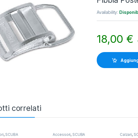
Fibbia Post
Availability:
Disponib
18,00
€
Aggiungi
tti correlati
ri
,
SCUBA
Accessori
,
SCUBA
Calzari
,
S