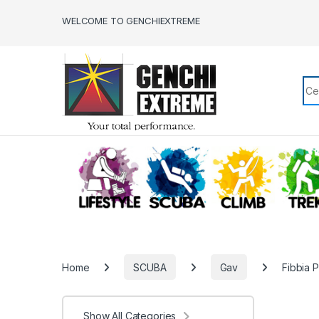
Skip to navigation
Skip to content
WELCOME TO GENCHIEXTREME
Sea
LIFESTYLE
SCUBA
CLIMB
Home
SCUBA
Gav
Fibbia 
Show All Categories