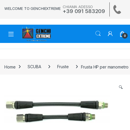
Skip to navigation
Skip to content
CHIAMA ADESSO
WELCOME TO GENCHIEXTREME
+39 091 583209
0
Home
SCUBA
Fruste
Frusta HP per manometro
🔍