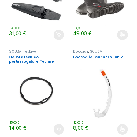
34,00
€
54,95
€
31,00
€
49,00
€
Questo prodotto ha più varianti.
SCUBA
,
TekDive
Boccagli
,
SCUBA
Collare tecnico
Boccaglio Scubapro Fun 2
portaerogatore Tecline
15,00
€
12,00
€
14,00
€
8,00
€
Questo prodotto ha più varianti.