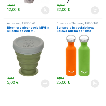
14,00
€
38,00
€
12,00
€
32,00
€
Questo prodotto ha più varianti. Le opzioni possono essere scelt
Accessori
,
TREKKING
Borracce e Thermos
,
TREKKING
Bicchiere pieghevole MFH in
Borraccia in acciaio inox
silicone da 200 ml.
Salewa Aurino da 1 litro
6,00
€
27,00
€
5,00
€
25,00
€
Questo prodotto ha più varianti.