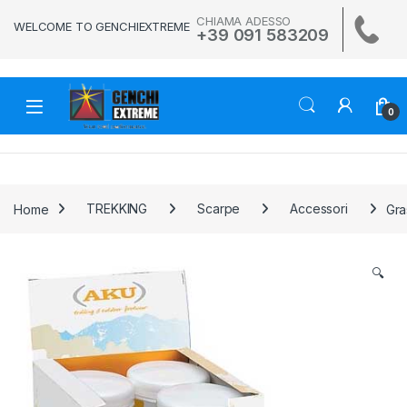
Skip to navigation
Skip to content
CHIAMA ADESSO
WELCOME TO GENCHIEXTREME
+39 091 583209
0
Home
TREKKING
Scarpe
Accessori
Gra
🔍