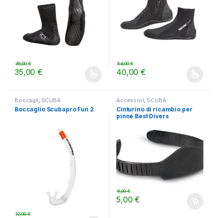
39,00
€
54,00
€
35,00
€
40,00
€
Questo prodotto ha più varianti. Le opzioni possono essere scelt
Questo prodotto ha più varianti.
Boccagli
,
SCUBA
Accessori
,
SCUBA
Boccaglio Scubapro Fun 2
Cinturino di ricambio per
pinne Best Divers
6,00
€
5,00
€
12,00
€