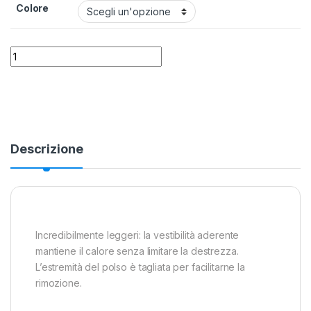
Colore
Guanto Mares Flexa Touch 2mm quantity
Alternative:
Descrizione
Incredibilmente leggeri: la vestibilità aderente
mantiene il calore senza limitare la destrezza.
L’estremità del polso è tagliata per facilitarne la
rimozione.