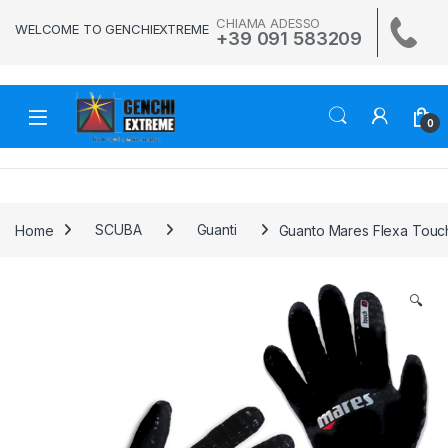
Skip to navigation
Skip to content
CHIAMA ADESSO
WELCOME TO GENCHIEXTREME
+39 091 583209
0
Home
SCUBA
Guanti
Guanto Mares Flexa Tou
🔍