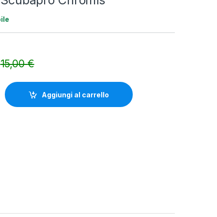
a Scubapro Chromis
ile
15,00
€
Alternative:
pro Chromis quantity
Aggiungi al carrello