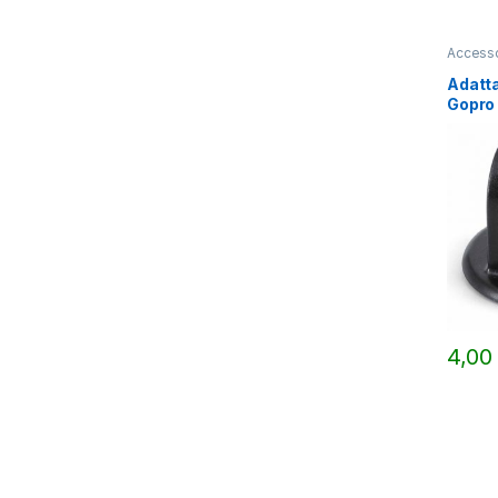
Accesso
Adatta
Gopro
4,0