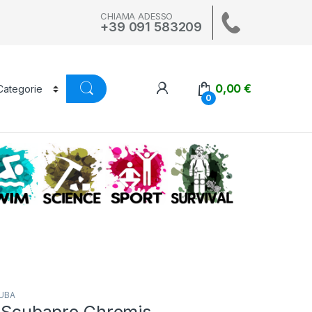
CHIAMA ADESSO
+39 091 583209
0,00
€
0
A
SWIM
SCIENCE
ALTRI SPORT
SURVIVAL
UBA