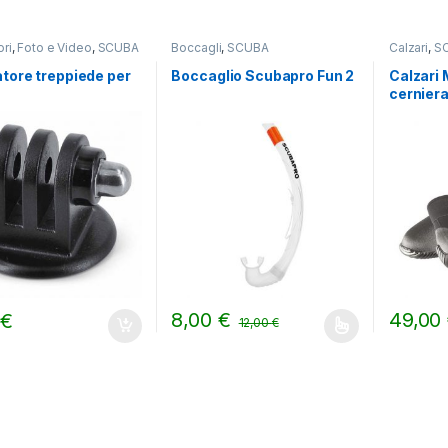
ri
,
Foto e Video
,
SCUBA
Boccagli
,
SCUBA
Calzari
,
S
tore treppiede per
Boccaglio Scubapro Fun 2
Calzari 
cernier
8,00
€
49,00
0
€
12,00
€
Questo prodotto ha più varianti. Le opzion
Questo pr