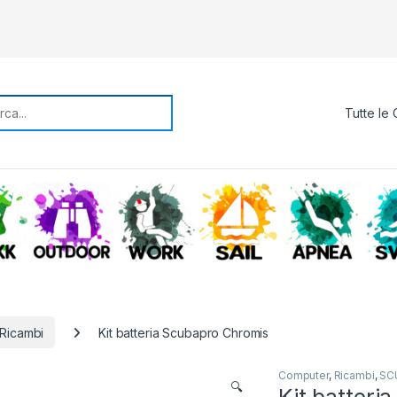
rch for:
TREKKING
OUTDOOR
WORK
SAIL
APNE
Ricambi
Kit batteria Scubapro Chromis
Computer
,
Ricambi
,
SC
🔍