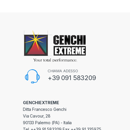
CHIAMA ADESSO
+39 091 583209
GENCHIEXTREME
Ditta Francesco Genchi
Via Cavour, 28
90133 Palermo (PA) - Italia
Tel. ++39 91 583209 Fax ++39 91 335975