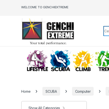
Skip to navigation
Skip to content
WELCOME TO GENCHIEXTREME
Sea
LIFESTYLE
SCUBA
CLIMB
Home
SCUBA
Computer
Show All Categories