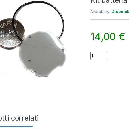
Kit batteri
Availability:
Disponib
14,00
€
Kit batteria Scuba
tti correlati