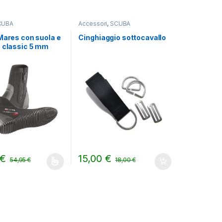
CUBA
Accessori
,
SCUBA
Mares con suola e
Cinghiaggio sottocavallo
a classic 5 mm
€
15,00
€
54,95
€
18,00
€
i possono essere scelte nella pagina del prodotto
odotto ha più varianti. Le opzioni possono essere scelte nella pagin