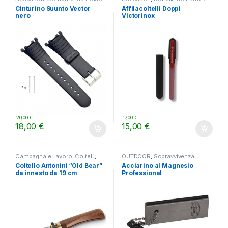
OUTDOOR
Cinturino Suunto Vector
Affilacoltelli Doppi
nero
Victorinox
20,00
€
17,00
€
18,00
€
15,00
€
Campagna e Lavoro
,
Coltelli
,
OUTDOOR
,
Sopravvivenza
OUTDOOR
Coltello Antonini “Old Bear”
Acciarino al Magnesio
da innesto da 19 cm
Professional