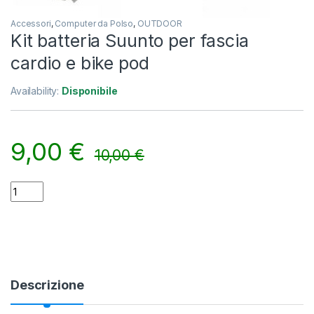
Accessori
,
Computer da Polso
,
OUTDOOR
Kit batteria Suunto per fascia
cardio e bike pod
Availability:
Disponibile
9,00
€
10,00
€
Kit batteria Suunto per fascia cardio e bike pod quantity
Alternative:
Descrizione