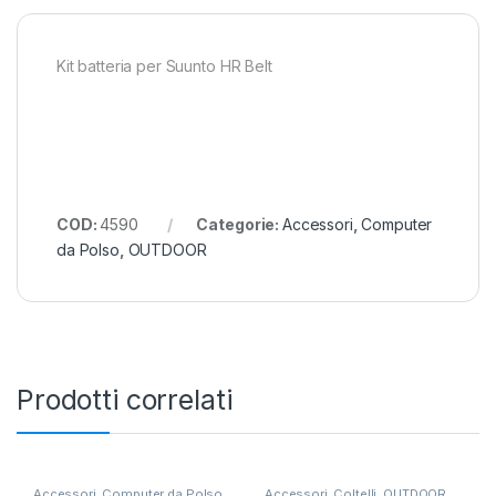
Kit batteria per Suunto HR Belt
COD:
4590
Categorie:
Accessori
,
Computer
da Polso
,
OUTDOOR
Prodotti correlati
Accessori
,
Computer da Polso
,
Accessori
,
Coltelli
,
OUTDOOR