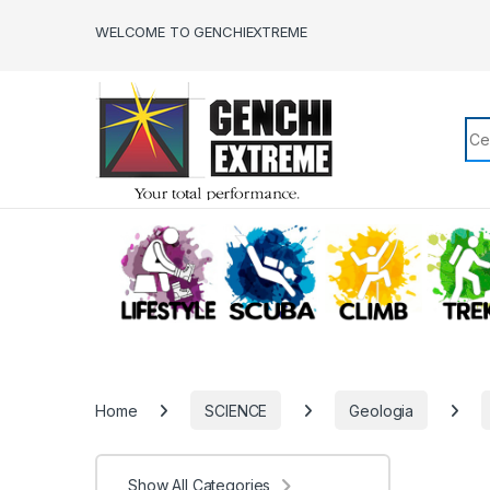
Skip to navigation
Skip to content
WELCOME TO GENCHIEXTREME
Sea
LIFESTYLE
SCUBA
CLIMB
Home
SCIENCE
Geologia
Show All Categories