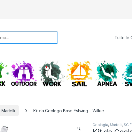
rch for:
TREKKING
OUTDOOR
WORK
SAIL
APNE
Martelli
Kit da Geologo Base Estwing – Wilkie
Geologia
,
Martelli
,
SCI
🔍