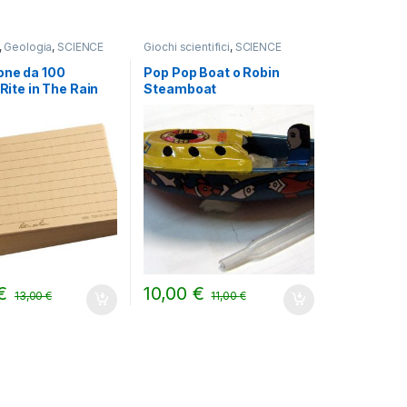
,
Geologia
,
SCIENCE
Giochi scientifici
,
SCIENCE
one da 100
Pop Pop Boat o Robin
 Rite in The Rain
Steamboat
€
10,00
€
13,00
€
11,00
€