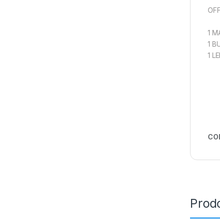
OFF
1 M
1 B
1 L
CO
Prodo