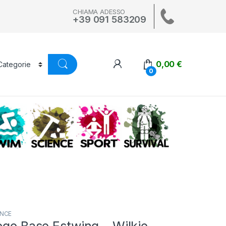
CHIAMA ADESSO
+39 091 583209
0,00
€
0
A
SWIM
SCIENCE
ALTRI SPORT
SURVIVAL
ENCE