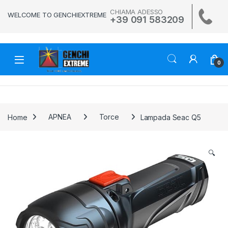
Skip to navigation
Skip to content
CHIAMA ADESSO
WELCOME TO GENCHIEXTREME
+39 091 583209
0
Home
APNEA
Torce
Lampada Seac Q5
🔍