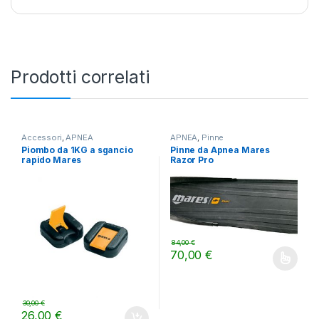
Prodotti correlati
Accessori
,
APNEA
APNEA
,
Pinne
Piombo da 1KG a sgancio
Pinne da Apnea Mares
rapido Mares
Razor Pro
84,00
€
70,00
€
Questo prodotto ha più varianti.
30,00
€
26,00
€