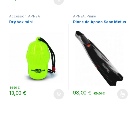
Accessori
,
APNEA
APNEA
,
Pinne
Dry box mini
Pinne da Apnea Seac Motus
14,50
€
98,00
€
13,00
€
109,00
€
Questo prodotto ha più varianti.