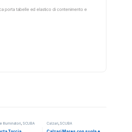
ca porta tabelle ed elastico di contenimento e
 Illuminatori
,
SCUBA
Calzari
,
SCUBA
rta Torcia
Calzari Mares con suola e