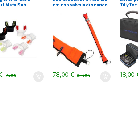
rt MetalSub
cm con valvola di scarico
TillyTec
€
78,00
€
18,00
7,50
€
87,00
€