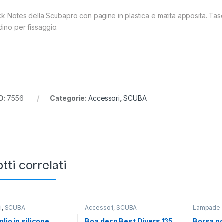
ck Notes della Scubapro con pagine in plastica e matita apposita. Tas
dino per fissaggio.
D:
7556
Categorie:
Accessori
,
SCUBA
tti correlati
i
,
SCUBA
Accessori
,
SCUBA
Lampade e
lio in silicone
Boa deco Best Divers 135
Borsa po