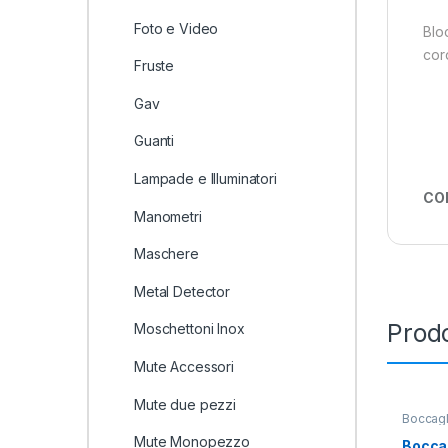
Foto e Video
Blo
cor
Fruste
Gav
Guanti
Lampade e Illuminatori
CO
Manometri
Maschere
Metal Detector
Prodo
Moschettoni Inox
Mute Accessori
Mute due pezzi
Boccagl
Mute Monopezzo
Boccag