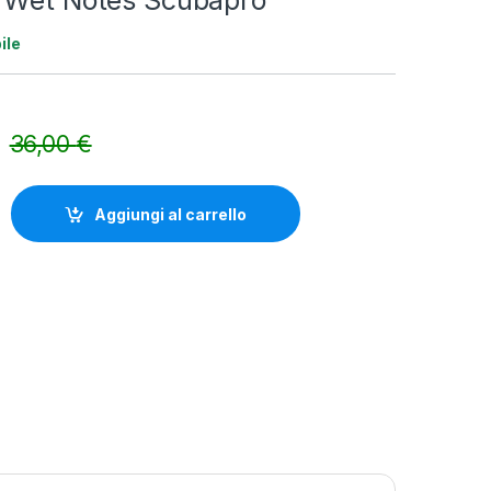
 Wet Notes Scubapro
ile
36,00
€
Alternative:
tes Scubapro quantity
Aggiungi al carrello