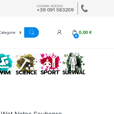
CHIAMA ADESSO
+39 091 583209
0,00
€
0
A
SWIM
SCIENCE
ALTRI SPORT
SURVIVAL