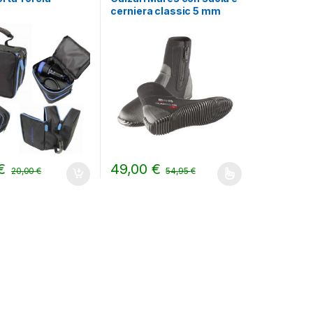
cerniera classic 5 mm
€
49,00
€
20,00
€
54,95
€
Questo prodotto ha più varianti. Le opzioni 