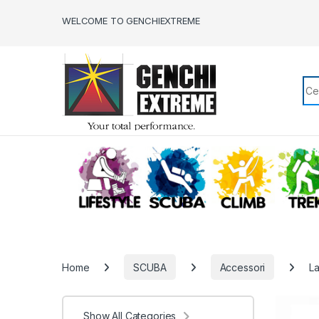
Skip to navigation
Skip to content
WELCOME TO GENCHIEXTREME
Sea
LIFESTYLE
SCUBA
CLIMB
Home
SCUBA
Accessori
L
Show All Categories