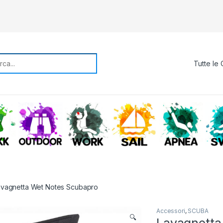
rch for:
TREKKING
OUTDOOR
WORK
SAIL
APNE
avagnetta Wet Notes Scubapro
Accessori
,
SCUBA
🔍