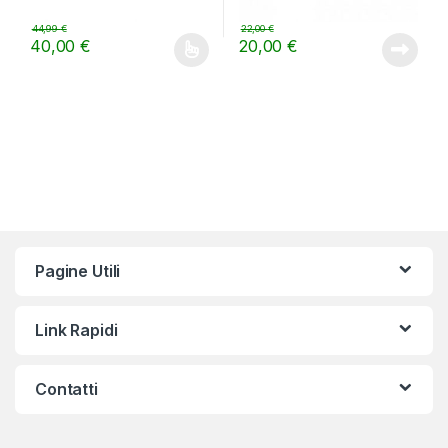
44,99
€
22,00
€
40,00
€
20,00
€
Questo prodotto ha più varianti. Le opzioni possono essere scelt
Pagine Utili
Link Rapidi
Contatti