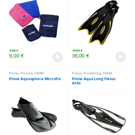
9,99
€
41,99
€
9,00
€
36,00
€
Questo prodotto ha più varianti. Le opzioni possono essere scelt
Questo prodotto ha più varianti.
Pinne
,
Piscina
,
SWIM
Pinne
,
Snorkeling
,
SWIM
Pinne Aquasphere Microfin
Pinne Aqua Lung Flexar
Artic